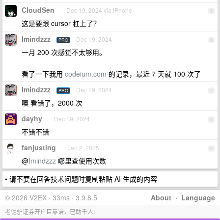
CloudSen
Dec 19, 2024 via iPhone
5
这是要跟 cursor 杠上了？
Imindzzz
Dec 19, 2024
PRO
6
一月 200 次感觉不太够用。
看了一下我用
codeium.com
的记录，最近 7 天就 100 次了
Imindzzz
Dec 19, 2024
PRO
7
噢 看错了，2000 次
dayhy
Dec 19, 2024
8
不错不错
fanjusting
Jan 2, 2025
9
@
Imindzzz
哪里查使用次数
• 请不要在回答技术问题时复制粘贴 AI 生成的内容
© 2026 V2EX · 33ms · 3.9.8.5
About
·
Language
老倔驴证券开户巨靠谱，已助千人!