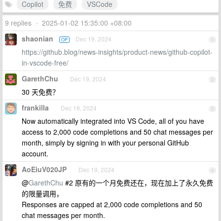
Copilot
免费
VSCode
9 replies
•
2025-01-02 15:35:00 +08:00
shaonian
Dec 19, 2024
OP
1
https://github.blog/news-insights/product-news/github-copilot-
in-vscode-free/
GarethChu
Dec 19, 2024
2
30 天免费？
frankilla
Dec 19, 2024
3
Now automatically integrated into VS Code, all of you have
access to 2,000 code completions and 50 chat messages per
month, simply by signing in with your personal GitHub
account.
AoEiuV020JP
Dec 19, 2024
4
@
GarethChu
#2 原有的一个月免费还在，现在加上了永久免费
的限量调用，
Responses are capped at 2,000 code completions and 50
chat messages per month.