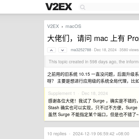
V2EX
macOS
›
大佬们，请问 mac 上有 Pro
ma3252788
·
Dec 18, 2024
· 3580 views
This topic created in 598 days ago, the info
之前用的旧系统 10.15 一直没问题，后面升级系
呀？ 主要是想进行应用级的系统全局代理，比如某
Supplement 1 ·
Dec 18, 2024
感谢各位大佬！我试了 Surge ，确实是不错的，现在
Stash 确实也可以实现，只不过不方便，Surg
虽然 Surge 不能指定某个端口，但是也不错了~
10 replies
•
2024-12-19 06:59:42 +08:00