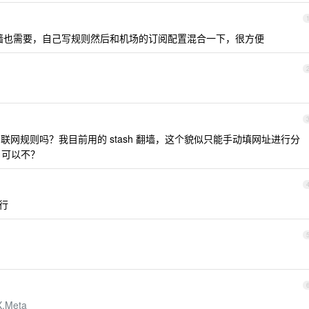
r ，正好翻墙也需要，自己写规则然后和机场的订阅配置混合一下，很方便
网规则吗？我目前用的 stash 翻墙，这个貌似只能手动填网址进行分
 可以不？
不行
X.Meta