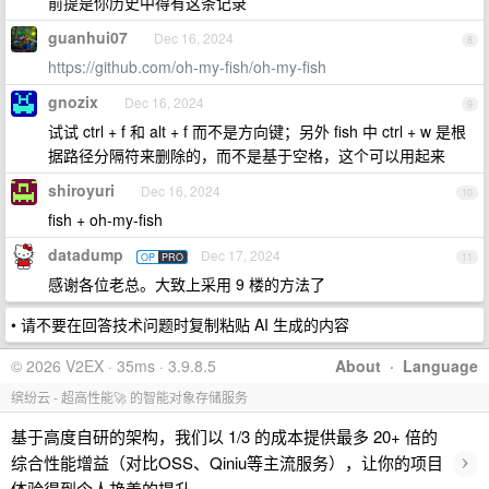
前提是你历史中得有这条记录
guanhui07
Dec 16, 2024
8
https://github.com/oh-my-fish/oh-my-fish
gnozix
Dec 16, 2024
9
试试 ctrl + f 和 alt + f 而不是方向键；另外 fish 中 ctrl + w 是根
据路径分隔符来删除的，而不是基于空格，这个可以用起来
shiroyuri
Dec 16, 2024
10
fish + oh-my-fish
datadump
Dec 17, 2024
OP
PRO
11
感谢各位老总。大致上采用 9 楼的方法了
• 请不要在回答技术问题时复制粘贴 AI 生成的内容
© 2026 V2EX · 35ms · 3.9.8.5
About
·
Language
缤纷云 - 超高性能🚀 的智能对象存储服务
基于高度自研的架构，我们以 1/3 的成本提供最多 20+ 倍的
›
综合性能增益（对比OSS、Qiniu等主流服务），让你的项目
体验得到令人艳羡的提升。