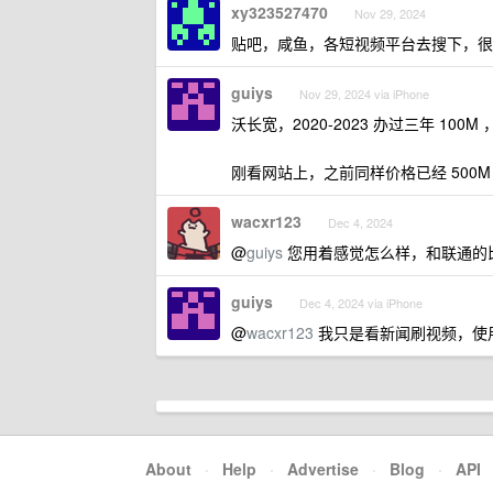
xy323527470
Nov 29, 2024
贴吧，咸鱼，各短视频平台去搜下，很
guiys
Nov 29, 2024 via iPhone
沃长宽，2020-2023 办过三年 10
刚看网站上，之前同样价格已经 500M
wacxr123
Dec 4, 2024
@
guiys
您用着感觉怎么样，和联通的
guiys
Dec 4, 2024 via iPhone
@
wacxr123
我只是看新闻刷视频，使用和
About
·
Help
·
Advertise
·
Blog
·
API