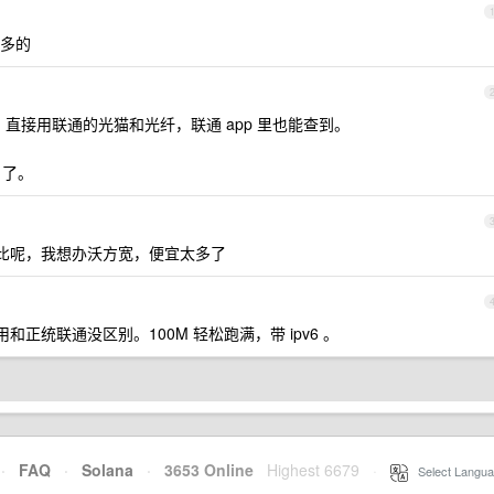
多的
0M ，直接用联通的光猫和光纤，联通 app 里也能查到。
 了。
比呢，我想办沃方宽，便宜太多了
正统联通没区别。100M 轻松跑满，带 ipv6 。
·
FAQ
·
Solana
·
3653 Online
Highest 6679
·
Select Langua