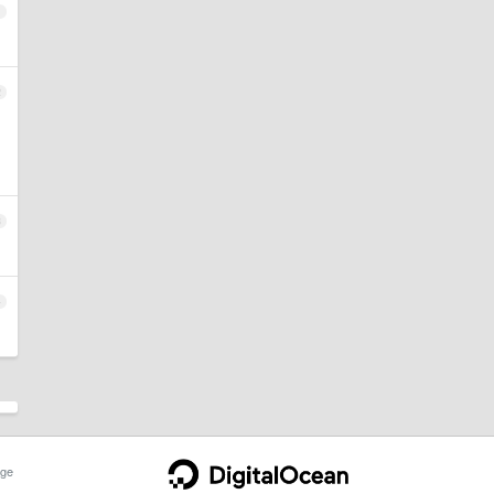
1
2
3
4
ge