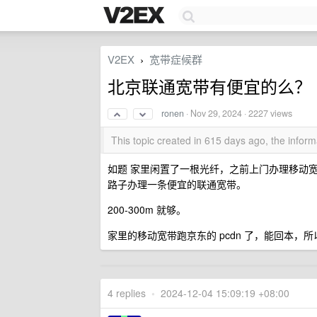
V2EX
宽带症候群
›
北京联通宽带有便宜的么？
ronen
·
Nov 29, 2024
· 2227 views
This topic created in 615 days ago, the info
如题 家里闲置了一根光纤，之前上门办理移动
路子办理一条便宜的联通宽带。
200-300m 就够。
家里的移动宽带跑京东的 pcdn 了，能回本，
4 replies
•
2024-12-04 15:09:19 +08:00