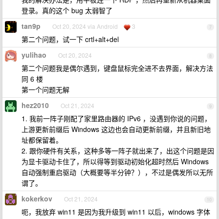
登录。真的这个 bug 太弱智了
tan9p
Oct 20, 2024 via Android
3
7
第二个问题，试一下 crtl+alt+del
yulihao
Oct 20, 2024
8
第二个问题我是偶尔遇到，键盘鼠标完全进不去界面，解决方法
同 6 楼
第一个问题无解
hez2010
Oct 21, 2024
9
1. 我前一阵子刚配了家里路由器的 IPv6 ，没遇到你说的问题，
上游更新前缀后 Windows 这边也会自动更新前缀，并且新旧地
址都保留着。
2. 跟你硬件有关系，这种多等一阵子就出来了，出这个问题是因
为显卡驱动卡住了，所以得等到驱动初始化超时然后 Windows
自动强制重启驱动（大概要等半分钟？），不过是偶发所以无所
谓了。
kokerkov
Oct 21, 2024
10
呃，我放弃 win11 是因为我升级到 win11 以后，windows 字体