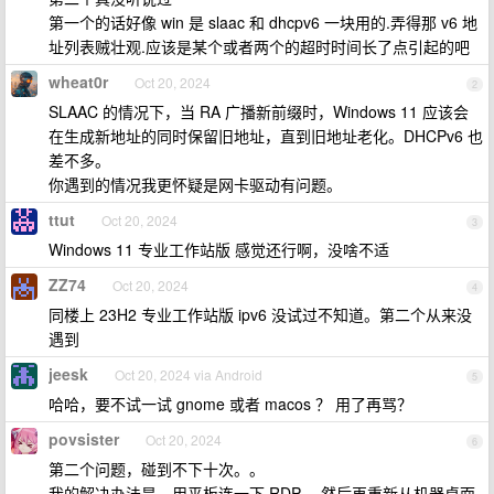
第一个的话好像 win 是 slaac 和 dhcpv6 一块用的.弄得那 v6 地
址列表贼壮观.应该是某个或者两个的超时时间长了点引起的吧
wheat0r
Oct 20, 2024
2
SLAAC 的情况下，当 RA 广播新前缀时，Windows 11 应该会
在生成新地址的同时保留旧地址，直到旧地址老化。DHCPv6 也
差不多。
你遇到的情况我更怀疑是网卡驱动有问题。
ttut
Oct 20, 2024
3
Windows 11 专业工作站版 感觉还行啊，没啥不适
ZZ74
Oct 20, 2024
4
同楼上 23H2 专业工作站版 ipv6 没试过不知道。第二个从来没
遇到
jeesk
Oct 20, 2024 via Android
5
哈哈，要不试一试 gnome 或者 macos ？ 用了再骂？
povsister
Oct 20, 2024
6
第二个问题，碰到不下十次。。
我的解决办法是，用平板连一下 RDP ，然后再重新从机器桌面