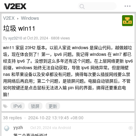
V2EX
Windows
›
垃圾 win11
By
xyz3210
at Oct 20, 2024 · 6808 views
win11 家庭 23H2 版本。以前人家说 windows 是屎山代码，越做越垃
圾，现在体会到了！第一，ipv6 问题。我记得 windows 在 win7 都已
经支持 ipv6 了。没想到这么多年还有这个问题。在上层网络更新 ipv6
前缀，windows 始终无法自动获取，导致 ipv6 网络异常。但是隔壁
nas 和苹果设备以及安卓都没有问题，搞得每次要么插拔网线要么禁
用网络后再启用；第二个问题，是锁屏问题。电脑自动锁屏后，不管
如何按键还是点击鼠标无法进入输 pin 码的界面，搞得还要重启电
脑！
IPv6
锁屏
更新
38 replies
•
2024-10-22 13:19:45 +08:00
yyzh
Oct 20, 2024 via Android
1
第二个真没听说过