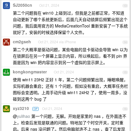
SJ2050cn
Oct 21, 2024
13
第二个问题我在 win10 上碰到过，但我是之前都正常，不知道
自动更新了哪个系统更新后，后面几天自动锁屏后频繁出现这个
问题，我后面用官方的 MediaCreationTool 重新安装了一下系统
就好了，安装的时候选择保留个人文件。
cm2gseh
Oct 21, 2024 via iPhone
14
第二个大概率是驱动问题，某些电脑的显卡驱动会导致 win 以为
在锁屏后在另一个屏幕上显示内容，所以唤起后，看不到 pin 界
面是因为 win 把内容显示到另一个虚拟的显示屏上。
kongkongmaster
Oct 21, 2024
15
使用 win11 23H2 正好 1 年，第二个问题频繁出现，睡眠唤醒，
实际机器会重启；还有 1 个问题，假如没有重启，大概率任务栏
图标会变透明。上周手动升级 win11 24H2 了，使用一周多，没
碰到这两个 bug 了
xyz3210
Oct 21, 2024
OP
16
@
yulihao
第一个问题，无解。开始是家里的 nas ，在外面连不
上，检查后发现是联通的问题。特地加了个时空开关，定时重
启。后来 nas 没问题了。然后电脑就连不上 nas ，查了后发现