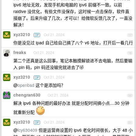
ipv6 地址无效，发现手机和电脑的 ipv6 前缀不一致。以前
raidive 没优化，有些文件没保存，这时候一点击保存，软件直
接崩了。后来升级了几次，才可以！给微软反馈几次了，一直没
解决！
xyz3210
Oct 21, 2024
OP
17
你是没见过 ipad 自己给自己搞了八个 v6 地址，打开后一看几行
freaks
Oct 21, 2024
18
第二个还真是这么回事，笔记本触摸解锁进不去电脑，然后要输
入 pin 码，pin 码还没输完就进去了🤣
xyz3210
Oct 21, 2024
OP
19
@
openbsd
这个是添加吗？
chengran630
Oct 21, 2024
20
解决 ipv6 各种问题的最好办法 就是分配时间搞小点....30 分钟
就重新分配
xyz3210
Oct 21, 2024
OP
21
@
lcy630409
但是运营商设置的 ipv6 老化时间很长，大于 48 小