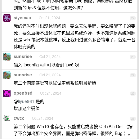
时。然而在 48 小时的时候更新 ipv6 前缀，windows 虽然获取
到新的 ipv6 但是不使用，这怎么搞？
siyemao
Oct 21, 2024
22
我的还时不时出现休眠问题，要么无法唤醒，要么唤醒了卡的要
死，要么直接不进休眠在包里发热成炸弹，也不知道是系统问题
还是 win 笔记本就这样，反正我用过这么多台笔电了，就没一台
休眠完美的
sunsrise
Oct 21, 2024
23
输入 ipconfig /all 可以看到 ipv6 呀
sunsrise
Oct 21, 2024
24
第二个问题感觉可以试试更新系统到最新版
openbsd
Oct 21, 2024
25
@
liyue961
是的
增加这个键值
cwcc
Oct 21, 2024
26
第二个问题 Win10 也存在，只能重启或者按 Ctrl+Alt+Del （按
了不会弹出那个安全界面，而是弹出密码框，很怪的 Bug ）。