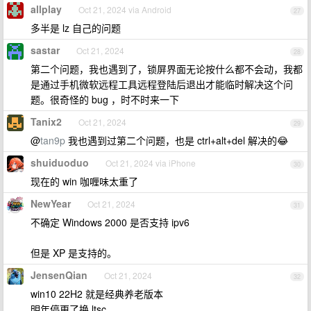
allplay
Oct 21, 2024 via Android
27
多半是 lz 自己的问题
sastar
Oct 21, 2024
28
第二个问题，我也遇到了，锁屏界面无论按什么都不会动，我都
是通过手机微软远程工具远程登陆后退出才能临时解决这个问
题。很奇怪的 bug ，时不时来一下
Tanix2
Oct 21, 2024
29
@
tan9p
我也遇到过第二个问题，也是 ctrl+alt+del 解决的😂
shuiduoduo
Oct 21, 2024 via iPhone
30
现在的 win 咖喱味太重了
NewYear
Oct 21, 2024
31
不确定 Windows 2000 是否支持 ipv6
但是 XP 是支持的。
JensenQian
Oct 21, 2024
32
win10 22H2 就是经典养老版本
明年停更了换 ltsc