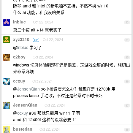
除非 amd 和 intel 的新电脑不支持，不然不换 win10
什么 ai 功能，和我没啥关系
lnbiuc
Oct 22, 2024
33
第二个按 alt + f4 就老实了
xyz3210
Oct 22, 2024
OP
34
@
lnbiuc
学习了
c2boy
Oct 22, 2024
35
windows 切屏体验到现在还是很差，玩游戏全屏的时候，想切出
来非常麻烦
ccxuy
Oct 22, 2024
36
@
JensenQian
大小核调度怎么办？我现在是 12700k 用
process lasso 手动改，不过还是经常时不时卡死
JensenQian
Oct 22, 2024
37
@
ccxuy
#36 那就只能用 win11 了啊
amd 和 12400f 这种的没啥必要 11
busterian
Oct 22, 2024
38