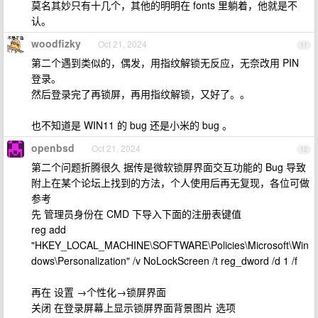
莫名其妙只有十几个，其他的明明在 fonts 里躺着，他就是不
认。
woodfizky
Oct 21, 2024
11
第二个遇到类似的，偶发，用指纹解锁无反应，无奈改用 PIN
登录。
然后登录完了再锁屏，再用指纹解锁，又好了。。
也不知道是 WIN11 的 bug 还是小米的 bug 。
openbsd
Oct 21, 2024
12
第二个问题折腾很久 据传是微软锁屏界面交互功能的 Bug 导致
附上在某个论坛上找到的方法，个人使用后再无复现，各位可做
参考
先 管理员身份在 CMD 下导入下面的注册表键值
reg add
"HKEY_LOCAL_MACHINE\SOFTWARE\Policies\Microsoft\Win
dows\Personalization" /v NoLockScreen /t reg_dword /d 1 /f
再在 设置 →个性化→锁屏界面
关闭 在登录屏幕上显示锁屏界面背景图片 选项