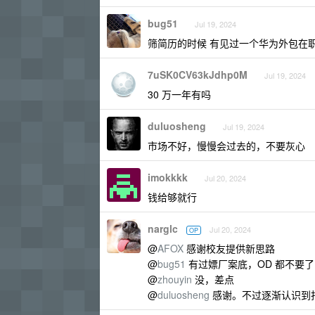
bug51
Jul 19, 2024
筛简历的时候 有见过一个华为外包在职 4
7uSK0CV63kJdhp0M
Jul 19, 2024
30 万一年有吗
duluosheng
Jul 19, 2024
市场不好，慢慢会过去的，不要灰心
imokkkk
Jul 20, 2024
钱给够就行
narglc
Jul 20, 2024
OP
@
AFOX
感谢校友提供新思路
@
bug51
有过嫖厂案底，OD 都不要了
@
zhouyin
没，差点
@
duluosheng
感谢。不过逐渐认识到