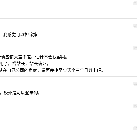
2
2
般，我感觉可以排除掉
2
行情应该大差不差，估计不会很容易。
用了。找站长，站长装死。
站在自己公司的角度，说再差也至少活个三个月以上吧。
2
。校外是可以登录的。
2
2