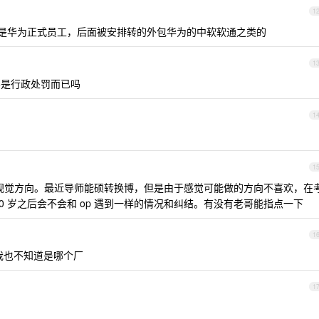
1
一开始是华为正式员工，后面被安排转的外包华为的中软软通之类的
1
不是行政处罚而已吗
1
1
计算机视觉方向。最近导师能硕转换博，但是由于感觉可能做的方向不喜欢，在
0 岁之后会不会和 op 遇到一样的情况和纠结。有没有老哥能指点一下
1
我也不知道是哪个厂
1