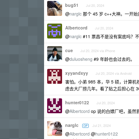
bug51
Jul 20, 2024
@
narglc
那个 45 岁 c++大神。
Albertcord
Jul 20, 2024
@
narglc
#11 票昌不是没有案底吗？
cue
Jul 20, 2024 via iPhone
@
duluosheng
#9 年龄也会过去的。
xyyandxyy
Jul 20, 2024 via Android
害怕。小弟 985 本，华 5 硕，
虑去大厂捞几年。看了贴之后担心在 3
hunter0122
Jul 20, 2024
@
Albertcord
op 说的白嫖厂吧，虽然
narglc
Jul 21, 2024
OP
@
Albertcord
@
hunter0122