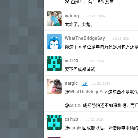
26 白嫖厂，菊厂 5G 友商
cabing
Jul 21, 2024
太难了，共勉。
WhatTheBridgeSay
Jul 21, 2024
你这个 n 单位是年包万还是月包万还是 
csl123
Jul 22, 2024
要不回成都试试
narglc
Jul 22, 2024
OP
@
WhatTheBridgeSay
这东西不是默认月
@
csl123
成都恐怕还不如深圳吧，而且
csl123
Jul 22, 2024
@
narglc
回成都以后，凭借你电本硕的