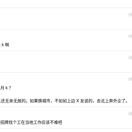
1
1
k 啊
2
2
 k ？
还无亲无故的。如果换城市，不如如上边 X 友说的，去北上奔外企了。
2
招牌找个工在当地工作应该不难吧