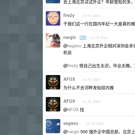
去上海北京试试外企？年龄宽松的多，运气好
fire2y
Jul 19, 2024
干我们这一行在国内年纪一大是真的难 
narglc
Jul 19, 2024
OP
@
sagaxu
上海北京外企相对深圳会多很多
机会
@
fire2y
恨自己出生太迟，毕业太晚，
AFOX
Jul 19, 2024
为什么不去河畔发帖招内推
AFOX
Jul 19, 2024
@
AFOX
找
sagaxu
Jul 19, 2024
@
narglc
500 强外企中国总部，北京上