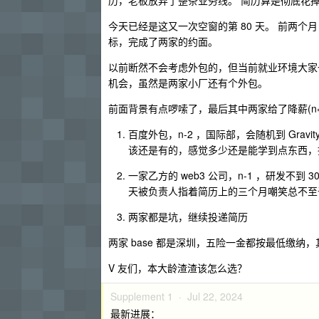
历，老板放弃了整条业务线。 简历算是彻底花
今天已经是这又一次空窗的第 80 天。 前两
标，完成了两家的约面。
以前断然不会考虑外包的，但当前就业环境大家
机会，虽然是两家小厂还有个外包。
前面背景有点啰嗦了，最后其中两家给了降薪(n=上
百度外包，n-2 ，国际部，会随机到 Gra
该还是有的，感觉多少还是能学到点东西，
一家乙方的 web3 公司，n-1 ，研发不到
天被负责人指着简历上的三个月嘲笑总不至于
两家都是坑，继续投递简历
两家 base 都是深圳，五险一金都按最低缴纳
V 友们，本大龄渣渣该怎么选？
Supplement 1 ·
Jul 22, 2024
最新进展：