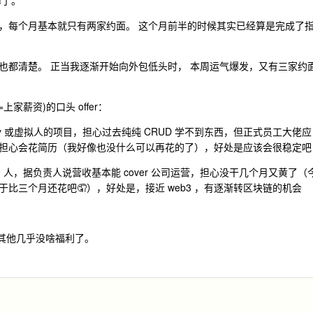
掉了。
个月，每个月基本就只有两家约面。 这个月前半的时候其实已经算是完成了
也都清楚。 正当我逐渐开始向外包低头时， 本周运气爆发，又有三家约
家薪资)的口头 offer：
vity 或虚拟人的项目，担心过去纯纯 CRUD 学不到东西，但正式员工大佬应
担心会花简历（我好像也没什么可以再花的了），好处是应该会很稳定吧
 30 人，据负责人说营收基本能 cover 公司运营，担心没干几个月又黄了（
比三个月还花吧🤦），好处是，接近 web3 ，有逐渐转区块链的机会
，其他几乎没啥福利了。