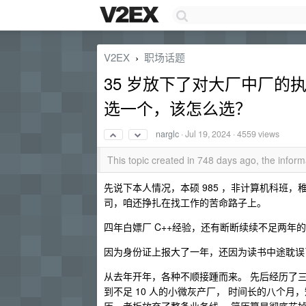
V2EX
职场话题
›
35 岁放下了对大厂中厂的执念，
选一个，该怎么选？
narglc
·
Jul 19, 2024
· 4559 views
This topic created in 748 days ago, the info
先说下本人情况，本硕 985 ，非计算机科班
司，咱还挣扎在找工作的苦命路子上。
四年白嫖厂 C++经验，还有断断续续不足两年的 g
因为身份证上报大了一年，还因为读书中途耽误了两
从去年开年，各种不顺接踵而来。 先后经历了三家
到不足 10 人的小微灰产厂， 时间长的八个