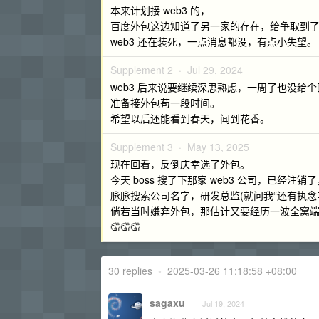
本来计划接 web3 的，
百度外包这边知道了另一家的存在，给争取到了 n
web3 还在装死，一点消息都没，有点小失望。
Supplement 2 ·
Jul 29, 2024
web3 后来说要继续深思熟虑，一周了也没给
准备接外包苟一段时间。
希望以后还能看到春天，闻到花香。
Supplement 3 ·
May 13, 2025
现在回看，反倒庆幸选了外包。
今天 boss 搜了下那家 web3 公司，已经注销
脉脉搜索公司名字，研发总监(就问我“还有执念
倘若当时嫌弃外包，那估计又要经历一波全窝
🤦🤦🤦
30 replies
•
2025-03-26 11:18:58 +08:00
sagaxu
Jul 19, 2024