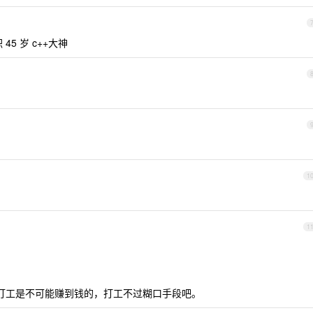
5 岁 c++大神
1
1
打工是不可能赚到钱的，打工不过糊口手段吧。