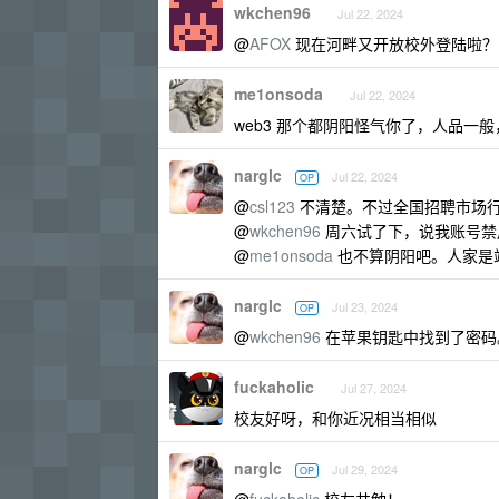
wkchen96
Jul 22, 2024
@
AFOX
现在河畔又开放校外登陆啦？
me1onsoda
Jul 22, 2024
web3 那个都阴阳怪气你了，人品一
narglc
Jul 22, 2024
OP
@
csl123
不清楚。不过全国招聘市场
@
wkchen96
周六试了下，说我账号禁
@
me1onsoda
也不算阴阳吧。人家是
narglc
Jul 23, 2024
OP
@
wkchen96
在苹果钥匙中找到了密码
fuckaholic
Jul 27, 2024
校友好呀，和你近况相当相似
narglc
Jul 29, 2024
OP