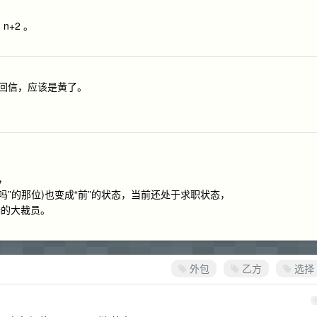
+2 。
个回信，应该是黄了。
了，
吗”的那位)也变成“前”的状态，当前还处于求职状态，
端的大裁员。
外包
乙方
选择