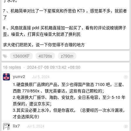
了水冷。
7 、机箱简单对比了一下星璨岚和乔思伯 KT3 ，感觉差不多，就前者
了
8 、风扇就直接 pdd 买机箱直接加一起买了，看有的评论说棱镜牌子
歪，噪音大，打算实在噪音大就退了换利民
求大佬们把把关，说一下你觉得不合理的地方
13600KF
4070tis
z790m
16 replies
•
2024-07-08 09:13:42 +08:00
yunv2
Jul 5, 2024
1
1.硬盘换原厂品牌的产品，至少也得国产致态 7100 吧，三星、
西数 770/850x 、镁光英睿达，这些有自己颗粒的；
2.电源换大厂振华、海韵、安钛克，全日系电容，至少 5-10 年
质保的，建议京东买；
3.其实没必要上水冷，但是你喜欢。（总要经历一次水冷漏液，
才会选择风冷）
lix7
Jul 5, 2024
2