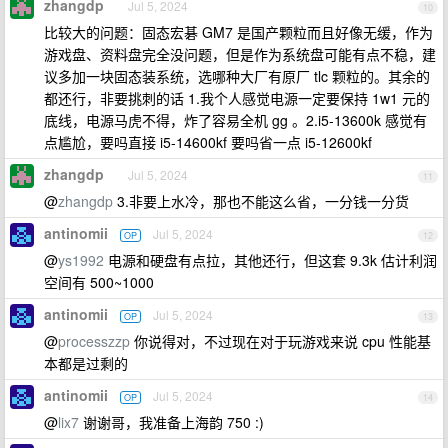
zhangdp
Jul 5, 2024
10
比较大的问题：固态宏碁 GM7 是国产颗粒而且好像无缓，作为
游戏盘、资料盘完全没问题，但是作为系统盘可能有点不稳，建
议多加一块固态装系统，选哪种大厂有原厂 tlc 颗粒的。其余的
都还行，非要挑刺的话 1.我个人感觉电源一定要保持 1w1 元的
底线，电源马虎不得，炸了容易全机 gg 。2.i5-13600k 感觉有
点尴尬，要吗直接 i5-14600kf 要吗省一点 i5-12600kf
zhangdp
Jul 5, 2024
11
@
zhangdp
3.非要上水冷，那也不能这么省，一分钱一分货
antinomii
Jul 5, 2024
OP
12
@
ys1992
电源和硬盘有点拉，其他还行，但这套 9.3k 估计利润
空间有 500~1000
antinomii
Jul 5, 2024
OP
13
@
processzzp
你说得对，不过现在对于玩游戏来说 cpu 性能基
本都是过剩的
antinomii
Jul 5, 2024
OP
14
@
lix7
谢谢哥，我准备上海韵 750 :)