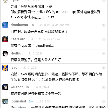
1
尝试了分别从国外/本地下载
即使解析到同一个 HK / SG 的 cloudfront ip; 国外速度能达到
10+M/s; 本地不超过 300KB/s
titanium98118
Jul 3, 2024 via Android
2
同样的，应该在两三周前已经被限速了
EastLord
Jul 3, 2024 via iPhone
3
我有个 vps 套了 cloudfront…
Redhut
Jul 3, 2024
4
很早就限速了，还是大善人 CF 好
isad
Jul 3, 2024
5
没错，aws 短时间内涨价、限速，骚操作不断。想不明白作为一
个实名收费的 cdn ，怎么会搞这种通杀的做法
wushenlun
Jul 3, 2024
6
有没有可能服务器和节点不在一起
journalist
Jul 3, 2024
OP
7
@
wushenlun
你是指站点源服务器和回源的节点吗，这个肯定没