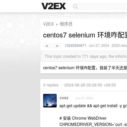
V2EX
程序员
›
centos7 selenium 环境咋
13240284671
·
Jun 27, 2024
· 2029 vie
This topic created in 771 days ago, the info
centos7 selenium 环境咋配置，我装了半天
3 replies
•
2024-06-28 00:28:50 +08:00
cxsz
Jun 27, 2024
apt-get update && apt-get install -y g
# 安装 Chrome WebDriver
CHROMEDRIVER_VERSION=`curl -