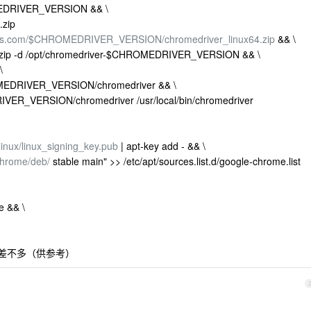
MEDRIVER_VERSION && \
.zip
eapis.com/$CHROMEDRIVER_VERSION/chromedriver_linux64.zip
&& \
64.zip -d /opt/chromedriver-$CHROMEDRIVER_VERSION && \
\
OMEDRIVER_VERSION/chromedriver && \
IVER_VERSION/chromedriver /usr/local/bin/chromedriver
/linux/linux_signing_key.pub
| apt-key add - && \
/chrome/deb/
stable main" >> /etc/apt/sources.list.d/google-chrome.list
e && \
应该差不多（供参考）