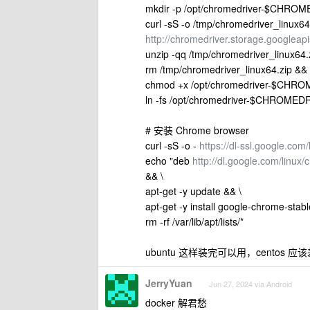
mkdir -p /opt/chromedriver-$CHRO
curl -sS -o /tmp/chromedriver_linux64
http://chromedriver.storage.googl
unzip -qq /tmp/chromedriver_linux
rm /tmp/chromedriver_linux64.zip && 
chmod +x /opt/chromedriver-$CHR
ln -fs /opt/chromedriver-$CHROMEDR
# 安装 Chrome browser
curl -sS -o -
https://dl-ssl.google.com
echo "deb
http://dl.google.com/linux
&& \
apt-get -y update && \
apt-get -y install google-chrome-stabl
rm -rf /var/lib/apt/lists/*
ubuntu 这样装完可以用，centos 
JerryYuan
Jun 27, 2024 via Android
docker 解君愁