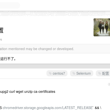
配置
ws
rmation mentioned may be changed or developed.
还是运行不了。
centos7
Selenium
配置
nupg2 curl wget unzip ca-certificates
sS
chromedriver.storage.googleapis.com/LATEST_RELEASE
` && \