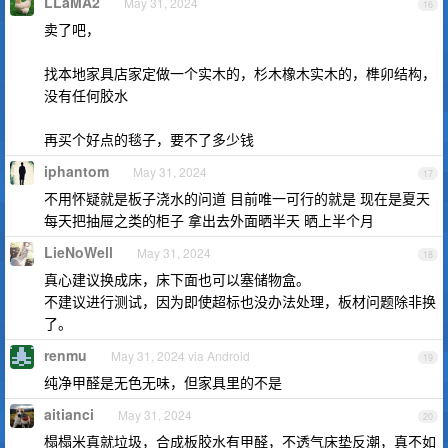
LLaMA2
May 31, 2024
16
卖了吧，
找本地家具店家定做一个实木的，杉木橡木实木的，榫卯结构，
没有任何胶水
再买个好点的毯子，要不了多少钱
iphantom
May 31, 2024
17
不用怀疑就是板子浇水的问道 目前唯一可行的就是 现在是夏天
每天把抽屉之类的柜子 拿出去外面晒半天 晒上半个月
LieNoWell
May 31, 2024
18
真心建议换成床，床下面也可以塞储物盒。
不建议进行测试，因为即使超标也没办法处理，板材问题除非换
了。
renmu
May 31, 2024 via Android
19
纯净甲醛是无色无味，但家具里的不是
aitianci
May 31, 2024
20
榻榻米真就垃圾，合成板胶水有甲醛，不透气床垫反潮，真不如