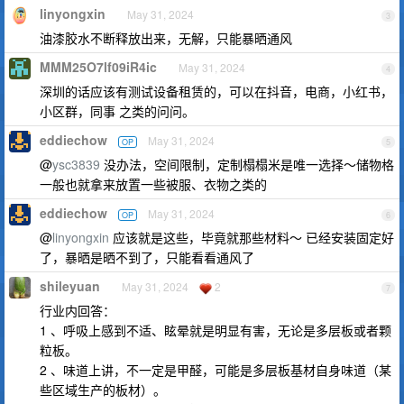
linyongxin
May 31, 2024
3
油漆胶水不断释放出来，无解，只能暴晒通风
MMM25O7lf09iR4ic
May 31, 2024
4
深圳的话应该有测试设备租赁的，可以在抖音，电商，小红书，
小区群，同事 之类的问问。
eddiechow
May 31, 2024
OP
5
@
ysc3839
没办法，空间限制，定制榻榻米是唯一选择～储物格
一般也就拿来放置一些被服、衣物之类的
eddiechow
May 31, 2024
OP
6
@
linyongxin
应该就是这些，毕竟就那些材料～ 已经安装固定好
了，暴晒是晒不到了，只能看看通风了
shileyuan
May 31, 2024
2
7
行业内回答：
1 、呼吸上感到不适、眩晕就是明显有害，无论是多层板或者颗
粒板。
2 、味道上讲，不一定是甲醛，可能是多层板基材自身味道（某
些区域生产的板材）。