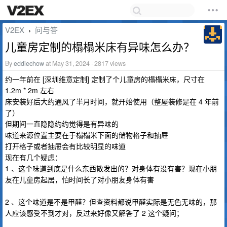
V2EX
问与答
›
儿童房定制的榻榻米床有异味怎么办？
By
eddiechow
at May 31, 2024 · 2817 views
约一年前在 [深圳维意定制] 定制了个儿童房的榻榻米床，尺寸在
1.2m * 2m 左右
床安装好后大约通风了半月时间，就开始使用（整屋装修是在 4 年前
了）
但期间一直隐隐约约觉得是有异味的
味道来源位置主要在于榻榻米下面的储物格子和抽屉
打开格子或者抽屉会有比较明显的味道
现在有几个疑虑：
1 、这个味道到底是什么东西散发出的？对身体有没有害？现在小朋
友在儿童房起居，怕时间长了对小朋友身体有害
2 、这个味道是不是甲醛？但查资料都说甲醛实际是无色无味的，那
人应该感受不到才对，反过来好像又解答了 2 这个疑问；