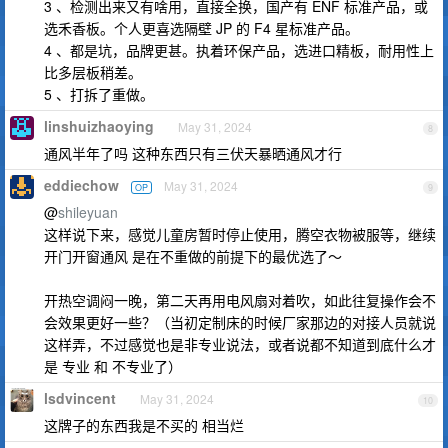
3 、检测出来又有啥用，直接全换，国产有 ENF 标准产品，或
选禾香板。个人更喜选隔壁 JP 的 F4 星标准产品。
4 、都是坑，品牌更甚。执着环保产品，选进口精板，耐用性上
比多层板稍差。
5 、打拆了重做。
linshuizhaoying
May 31, 2024
8
通风半年了吗 这种东西只有三伏天暴晒通风才行
eddiechow
May 31, 2024
OP
9
@
shileyuan
这样说下来，感觉儿童房暂时停止使用，腾空衣物被服等，继续
开门开窗通风 是在不重做的前提下的最优选了～
开热空调闷一晚，第二天再用电风扇对着吹，如此往复操作会不
会效果更好一些？（当初定制床的时候厂家那边的对接人员就说
这样弄，不过感觉也是非专业说法，或者说都不知道到底什么才
是 专业 和 不专业了）
lsdvincent
May 31, 2024
10
这牌子的东西我是不买的 相当烂