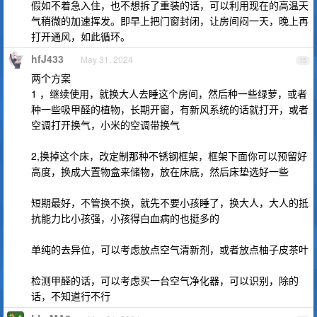
假如不着急入住，也不想拆了重装的话，可以利用现在的高温天
气稍微的加速挥发。即早上把门窗封闭，让房间闷一天，晚上再
打开通风，如此循环。
hfJ433
May 31, 2024
15
两个方案
1 ，继续使用，就换大人去睡这个房间，然后种一些绿萝，或者
种一些吸甲醛的植物，长期开窗，有新风系统的话就打开，或者
空调打开换气，小米的空调带换气
2,换掉这个床，改定制那种不锈钢框架，框架下面你可以预留好
高度，换成大置物盒来储物，放在床底，然后床垫选好一些
短期最好，不管换不换，就先不要小孩睡了，换大人，大人的抵
抗能力比小孩强，小孩得白血病的也挺多的
单纯的去异位，可以考虑放点空气清新剂，或者放点柚子皮茶叶
检测甲醛的话，可以考虑买一台空气净化器，可以识别，除的
话，不知道行不行