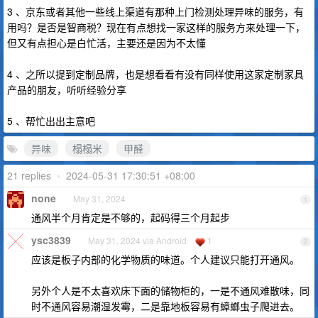
3 、京东或者其他一些线上渠道有那种上门检测处理异味的服务，有
用吗？是否是智商税？现在有点想找一家这样的服务方来处理一下，
但又有点担心是白忙活，主要还是因为不太懂
4 、之所以提到定制品牌，也是想看看有没有同样使用这家定制家具
产品的朋友，听听经验分享
5 、帮忙出出主意吧
异味
榻榻米
甲醛
21 replies
•
2024-05-31 17:30:51 +08:00
none
May 31, 2024
1
通风半个月肯定是不够的，起码得三个月起步
ysc3839
May 31, 2024 via Android
1
2
应该是板子内部的化学物质的味道。个人建议只能打开通风。
另外个人是不太喜欢床下面的储物柜的，一是不通风难散味，同
时不通风容易潮湿发霉，二是靠地板容易有蟑螂虫子爬进去。