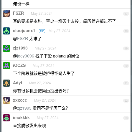
俺也一样
FSZR
May 27, 2024
17
写的要求是本科，至少一堆硕士去投，简历筛选都过不了
cluojuanx1
May 27, 2024
OP
18
@
FSZR
太难了
zjz1993
May 27, 2024
19
@
joey9696
找了下没 golang 的岗位
iOCZS
May 27, 2024
20
下个阶段就该是被拒得怀疑人生了
Adyi
May 27, 2024
21
你有很多机会把简历投出去吗？
xxxccc
May 27, 2024
22
@
zjz1993
贵司不是学历厂么？
imokkkk
May 27, 2024
23
直接脱敏发出来呗