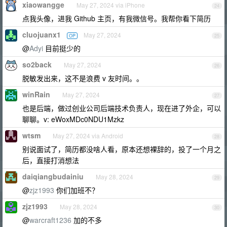
xiaowangge
May 27, 2024 via iPhone
24
点我头像，进我 Github 主页，有我微信号。我帮你看下简历
cluojuanx1
May 27, 2024
OP
25
@
Adyi
目前挺少的
so2back
May 27, 2024
26
脱敏发出来，这不是浪费 v 友时间。。
winRain
May 27, 2024
27
也是后端，做过创业公司后端技术负责人，现在进了外企，可以
聊聊。v: eWoxMDc0NDU1Mzkz
wtsm
May 27, 2024 via Android
28
别说面试了，简历都没啥人看，原本还想裸辞的，投了一个月之
后，直接打消想法
daiqiangbudainiu
May 28, 2024
29
@
zjz1993
你们加班不？
zjz1993
May 28, 2024
30
@
warcraft1236
加的不多