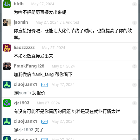
bfdh
May 27, 2024
2
为啥不把简历直接发出来呢
jsomin
May 27, 2024 via Android
3
你直接报价吧，既能让大佬们节约了时间，也能提高了你的效
率。
liaozzzzzz
May 27, 2024
4
不如脱敏直接发出来
FrankFang128
May 27, 2024
5
加我微信 frank_fang 帮你看下
cluojuanx1
May 27, 2024
OP
6
@
jsomin
您报价
zjz1993
May 27, 2024
7
有没有可能不是你简历的问题 纯粹是现在就业行情太烂
cluojuanx1
May 27, 2024
OP
8
@
zjz1993
哭了
cluojuanx1
May 27, 2024