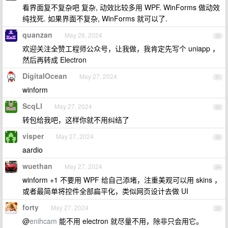
看界面复不复杂吧 复杂, 动效比较多用 WPF. WinForms 做动效
纯找死. 如果界面不复杂, WinForms 就可以了.
quanzan
May 26, 2024
30
欢迎关注全赞工程师公众号，让我做，我肯定先写个 uniapp ，
然后再转成 Electron
DigitaIOcean
May 27, 2024
31
winform
ScqLl
May 27, 2024
32
转包给我吧，这样你就不用纠结了
visper
May 27, 2024
33
aardio
wuethan
May 27, 2024
34
winform +1 不要用 WPF 给自己添堵，注重美观可以用 skins ，
或者最简单将控件全部扁平化，类似网页设计去做 UI
forty
May 27, 2024
35
@
enihcam
能不用 electron 就尽量不用，除非只会用它。