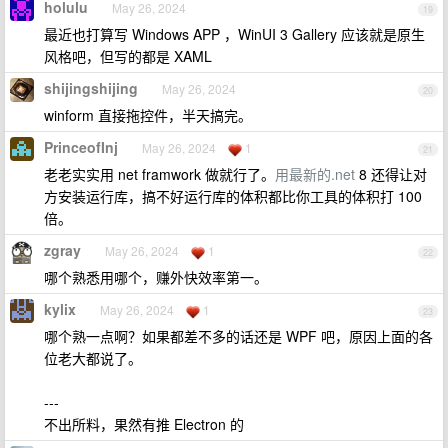
holulu
May 26, 2024
19
最近也打算写 Windows APP ，WinUI 3 Gallery 应该就是原生
风格吧，但写的都是 XAML
shijingshijing
May 26, 2024
20
winform 直接拖控件，半天搞完。
PrinceofInj
May 26, 2024
1
21
老老实实用 net framwork 做就行了。
用最新的.net
8 还得让对
方安装运行库，搞不好运行库的体积都比你工具的体积打 100
倍。
zgray
May 26, 2024
1
22
哪个熟悉用哪个，赚外快效率第一。
kylix
May 26, 2024
1
23
哪个熟一点啊？如果都差不多的话还是 WPF 吧，原因上面的各
位老大都说了。
---
不出所料，果然有推 Electron 的