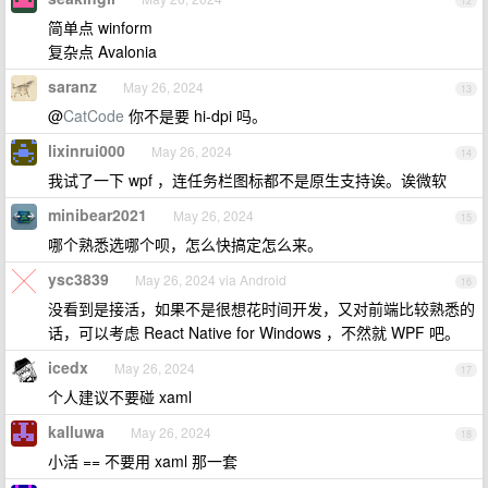
12
简单点 winform
复杂点 Avalonia
saranz
May 26, 2024
13
@
CatCode
你不是要 hi-dpi 吗。
lixinrui000
May 26, 2024
14
我试了一下 wpf ，连任务栏图标都不是原生支持诶。诶微软
minibear2021
May 26, 2024
15
哪个熟悉选哪个呗，怎么快搞定怎么来。
ysc3839
May 26, 2024 via Android
16
没看到是接活，如果不是很想花时间开发，又对前端比较熟悉的
话，可以考虑 React Native for Windows ，不然就 WPF 吧。
icedx
May 26, 2024
17
个人建议不要碰 xaml
kalluwa
May 26, 2024
18
小活 == 不要用 xaml 那一套