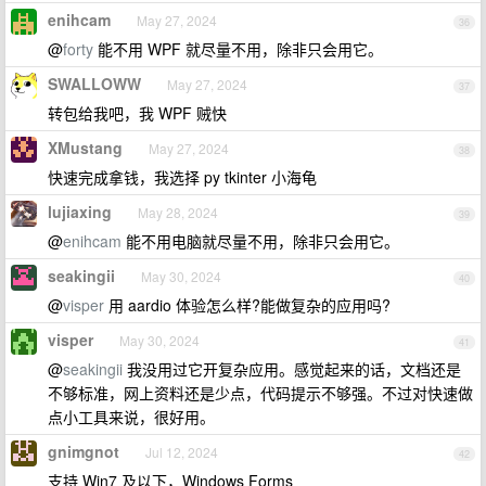
enihcam
May 27, 2024
36
@
forty
能不用 WPF 就尽量不用，除非只会用它。
SWALLOWW
May 27, 2024
37
转包给我吧，我 WPF 贼快
XMustang
May 27, 2024
38
快速完成拿钱，我选择 py tkinter 小海龟
lujiaxing
May 28, 2024
39
@
enihcam
能不用电脑就尽量不用，除非只会用它。
seakingii
May 30, 2024
40
@
visper
用 aardio 体验怎么样?能做复杂的应用吗?
visper
May 30, 2024
41
@
seakingii
我没用过它开复杂应用。感觉起来的话，文档还是
不够标准，网上资料还是少点，代码提示不够强。不过对快速做
点小工具来说，很好用。
gnimgnot
Jul 12, 2024
42
支持 Win7 及以下，Windows Forms