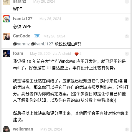
saranz
May 26, 2024
1
WPF
IvanLi127
May 26, 2024
2
必须 WPF
CatCode
May 26, 2024
OP
3
@
saranz
@
IvanLi127
能说说理由吗？
foam
May 26, 2024 via Android
2
4
我记得 10 年前在大学学 Windows 应用开发时，就已经用的是
wpf 了。好像是在 UI 自适应上，事件设计上比较有优势。
我觉得楼主既然在纠结了，应该是已经知道它们(对你来说)各自
的优缺点。那么你可以把它们各自的优缺点都罗列出来，分别打
分。高分者作为你的确定方案。(这个步骤目的是让你自己和他
人了解到你的认知，以及你在意的点(从分数上会看出来))
然后把以上优缺点和评分晒出来，其他同学会更有针对性地给出
建议。
wellerman
May 26, 2024
5