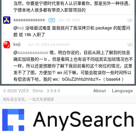
当然，你要是宁德时代里有人认识罩着你，那是另外一种待遇，
宁德本地人很多都有带资入职管项目的
aaaaaaaaaasss
Jun 18, 2024
OP
22
@
keji
没啥面试难度 面我就问了我深拷贝和 package 的配置问
题 就 18k 入职了
keji
Jun 19, 2024 via Android
23
@
aaaaaaaaaasss
嗯，明白你说的，目前从网上了解到的信息
确实加班狠的一 b ，但是看网上也有说不同组其实加班情况也不
一样，所以还是想跟你了解下我目前看的这个岗位的情况，这里
发不了了图，方便加个 wx 问下嘛，可能会耽误你一些时间所以
有偿咨询下哈，我的 wx：bGluZ2hhb2hhbzY=（ base64 ）
© 2026 V2EX · 50ms · 3.9.8.5
About
·
Language
隐私安全无忧，一站式多源搜索