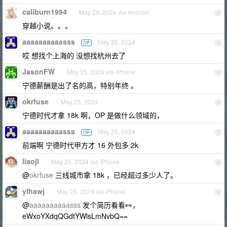
caliburn1994
May 24, 2024 via Android
3
穿越小说。。。
aaaaaaaaaasss
May 25, 2024
OP
4
哎 想找个上海的 没想找杭州去了
JasonFW
May 25, 2024 via iPhone
5
宁德薪酬是出了名的高，特别年终 。
okrfuse
May 25, 2024
6
宁德时代才拿 18k 啊，OP 是做什么领域的，
aaaaaaaaaasss
May 25, 2024
OP
7
前端啊 宁德时代甲方才 16 外包多 2k
liaojl
May 25, 2024 via iPhone
8
@
okrfuse
三线城市拿 18k ，已经超过多少人了。
ylhawj
May 25, 2024 via iPhone
9
@
aaaaaaaaaasss
发个简历看看👀，
eWxoYXdqQGdtYWlsLmNvbQ==