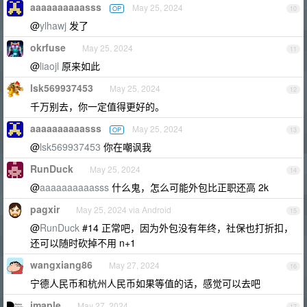
aaaaaaaaaasss
May 25, 2024
OP
10
@
ylhawj
发了
okrfuse
May 25, 2024
11
@
liaojl
原来如此
lsk569937453
May 25, 2024
12
千万别去，你一定值得更好的。
aaaaaaaaaasss
May 25, 2024
OP
13
@
lsk569937453
你在嘲讽我
RunDuck
May 25, 2024
14
@
aaaaaaaaaasss
什么鬼，怎么可能外包比正职还高 2k
pagxir
May 25, 2024 via Android
15
@
RunDuck
#14 正常吧，因为外包没有年终，社保也打折扣，
还可以随时砍掉不用 n+1
wangxiang86
May 27, 2024
16
宁德人民币和杭州人民币如果等值的话，感觉可以去吧
imaple
May 27, 2024
17