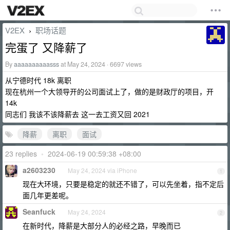
V2EX
职场话题
›
完蛋了 又降薪了
By
aaaaaaaaaasss
at May 24, 2024 · 6697 views
从宁德时代 18k 离职
现在杭州一个大领导开的公司面试上了，做的是财政厅的项目，开
14k
同志们 我该不该降薪去 这一去工资又回 2021
降薪
离职
面试
23 replies
•
2024-06-19 00:59:38 +08:00
a2603230
May 24, 2024 via iPhone
1
现在大环境，只要是稳定的就还不错了，可以先坐着，指不定后
面几年更差呢。
Seanfuck
May 24, 2024
2
在新时代，降薪是大部分人的必经之路，早晚而已