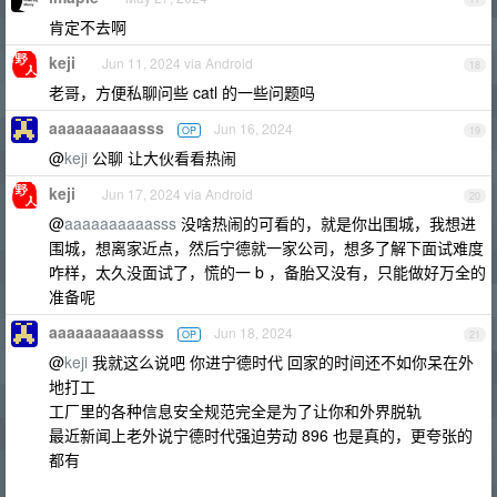
肯定不去啊
keji
Jun 11, 2024 via Android
18
老哥，方便私聊问些 catl 的一些问题吗
aaaaaaaaaasss
Jun 16, 2024
OP
19
@
keji
公聊 让大伙看看热闹
keji
Jun 17, 2024 via Android
20
@
aaaaaaaaaasss
没啥热闹的可看的，就是你出围城，我想进
围城，想离家近点，然后宁德就一家公司，想多了解下面试难度
咋样，太久没面试了，慌的一 b ，备胎又没有，只能做好万全的
准备呢
aaaaaaaaaasss
Jun 18, 2024
OP
21
@
keji
我就这么说吧 你进宁德时代 回家的时间还不如你呆在外
地打工
工厂里的各种信息安全规范完全是为了让你和外界脱轨
最近新闻上老外说宁德时代强迫劳动 896 也是真的，更夸张的
都有