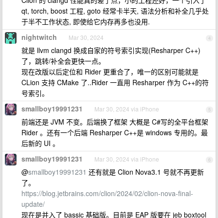
Clion 的 clangd 性能真的差了点，小的工程还好，一个引入了
qt, torch, boost 工程, goto 经常卡半天, 语法分析和补全几乎处
于半不工作状态, 即使给它内存再多也没用.
nightwitch
Mar 30, 2024
4
就是 llvm clangd 换成自家的符号索引实现(Resharper C++)
了，跳转/补全会更快一点。
现在改版以后定位和 Rider 更重合了，唯一的区别可能就是
CLion 支持 CMake 了..Rider 一直用 Resharper 作为 C++的符
号索引。
smallboy19991231
Mar 30, 2024 via iPhone
5
前端还是 JVM 不变。后端换了框架 大概是 C#写的全平台框架
Rider 。还有一个后端 Resharper C++是 windows 专用的。最
后新的 UI 。
smallboy19991231
Mar 30, 2024 via iPhone
6
@
smallboy19991231
还有就是 Clion Nova3.1 号就不再更新
了。
https://blog.jetbrains.com/clion/2024/02/clion-nova-final-
update/
现在是并入了 bassic 基础版。目前是 EAP 版要在 jeb boxtool