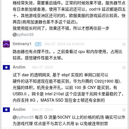
梯经常失效，需要重启插件。正常的时候效果不错，服务器节点
有日本新加坡香港，使用下来延迟还可以，cod19 延迟都是四五
十，其他游戏亚洲区还可的的，欧服美服的游戏延迟比较高，快
两百(商用加速器也差不多这个延迟)。
我使用挺长时间了，效果还不错，所以才想再往前一步
@
python35
liminany1
Mar 27, 2024 via Android
OP
4
路由器也有点撑不住。。之前查看过 cpu 和内存使用，占用比
较高，感觉硬件性能不太够。
Andim
Mar 27, 2024
5
试下 dae 的透明网关, 基于 ebpf 实现的 单网口就可以
硬件的话不知道现在能不能买到，华为升腾的 C92(j1900 版),
光猫的体积，机壳全身开孔，以前 100 多 CNY 能买到，有
USB3.0 ，网卡是 intel 210at 这个应该是千兆网卡里最稳的了，
内存支持 8G ，MASTA SSD 现在金士顿还有全新的
Andim
Mar 27, 2024
6
@
python35
每百 G 流量/50CNY 以上的价格的机场 确实可以作
为游戏代理 优点是不与其它人共用 ip 以免被连带封禁