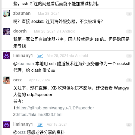
些，ssh 断连的问题看后面能不能加重试机制。
zbatman
Mar 28, 2024
16
啊？直接 socks5 连到海外服务器，不会被墙吗？
deorth
Mar 28, 2024 via Android
17
我第一家公司有加速器业务，国内段就是走 ss 的。但是跨国是
走专线
liminany1
Mar 28, 2024 via Android
OP
18
@
zbatman
本地用 ssh 隧道技术连海外服务器作为一个 socks5
代理，给 clash 做节点
orzz
Apr 17, 2024
19
关注下，现在直连，XB 吃鸡偶尔玩不影响，建议看看 Wangyu
大佬的 udp2speeder
参考：
1:
https://github.com/wangyu-/UDPspeeder
2:
https://lala.im/8623.html
liminany1
Apr 18, 2024
OP
20
@
orzz
感想老铁分享的资料