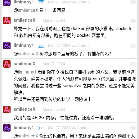
liminany1
Mar 27, 2024 via Android
OP
10
@
smilenceX
看上一条回复
smilenceX
Mar 27, 2024
11
补充一下，我在树莓派上也是 docker 部署的小猫咪。socks 5
和 软路由都有部署，跑在不同的 docker 容器里。
liminany1
Mar 27, 2024 via Android
OP
12
@
smilenceX
树莓派哪个型号的板子，有推荐的吗？
smilenceX
Mar 27, 2024
13
@
liminany1
看到你在 9 楼说自己裸机 ssh 的方案，我以前也这
么做过，确实不稳定，个人猜测有可能是 ssh 的原因，并非猫咪
的问题。我也尝试过一些 keepalive 之类的参数，还是不能完美
解决。
所以后来还是回到传统的科学上网协议上
smilenceX
Mar 27, 2024
14
我用的是 4B 2G 内存， 性能过剩，还跑着一堆别的。
liminany1
Mar 27, 2024 via Android
OP
15
@
smilenceX
你说的也会有，用下来还是主路由端的问题概率大