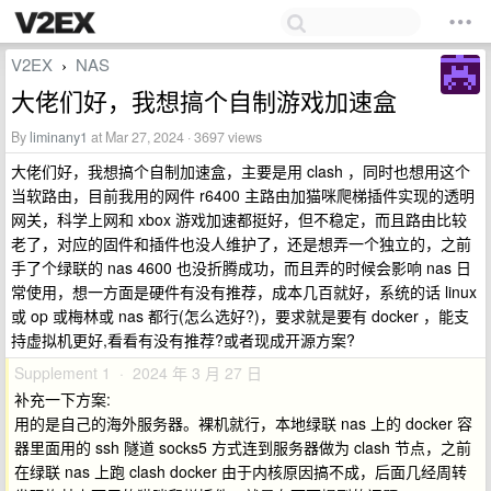
V2EX
NAS
›
大佬们好，我想搞个自制游戏加速盒
By
liminany1
at Mar 27, 2024 · 3697 views
大佬们好，我想搞个自制加速盒，主要是用 clash ，同时也想用这个
当软路由，目前我用的网件 r6400 主路由加猫咪爬梯插件实现的透明
网关，科学上网和 xbox 游戏加速都挺好，但不稳定，而且路由比较
老了，对应的固件和插件也没人维护了，还是想弄一个独立的，之前
手了个绿联的 nas 4600 也没折腾成功，而且弄的时候会影响 nas 日
常使用，想一方面是硬件有没有推荐，成本几百就好，系统的话 linux
或 op 或梅林或 nas 都行(怎么选好?)，要求就是要有 docker ，能支
持虚拟机更好,看看有没有推荐?或者现成开源方案?
Supplement 1 · 2024 年 3 月 27 日
补充一下方案:
用的是自己的海外服务器。裸机就行，本地绿联 nas 上的 docker 容
器里面用的 ssh 隧道 socks5 方式连到服务器做为 clash 节点，之前
在绿联 nas 上跑 clash docker 由于内核原因搞不成，后面几经周转