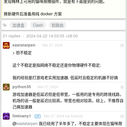
发现梅林上可用的猫咪爬梯插件，就是有下面提到的问题。
换新硬件后准备用纯 docker 方案
加速盒
Clash
软路由
21 replies
•
2024-04-22 14:03:05 +08:00
eaststarpen
Mar 27, 2024
1
> 但不稳定
这个不稳定是指网络不稳定还是你物理硬件不稳定;
我的经验是打游戏老实用加速器, 低延时且稳定的机器不好搞
python35
Mar 27, 2024
2
游戏加速器是低延迟但是低带宽，一般用的是专用的跨境线路，
机场的话一般是延迟比较高，带宽也相对较高，综上，不推荐自
己搞加速器
liminany1
Mar 27, 2024 via Android
OP
3
@
eaststarpen
我已经用了半年多了，不稳定主要体现在猫咪爬