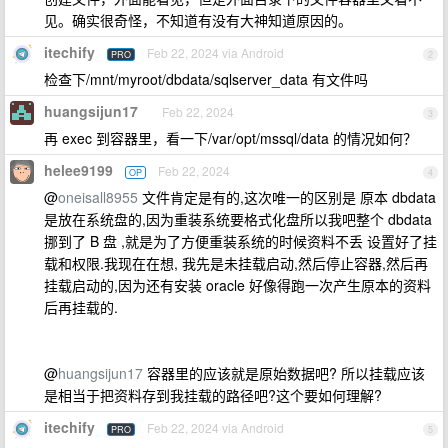
见。确实很奇怪，不知道有没有大神知道原因的。
itechify
Feb 22, 2024 via Android
PRO
2
检查下/mnt/myroot/dbdata/sqlserver_data 有文件吗
huangsijun17
Feb 22, 2024
3
再 exec 到容器里，看一下/var/opt/mssql/data 的情况如何？
helee9199
Feb 22, 2024
OP
4
@
oneisall8955
文件肯定是有的,这次唯一的区别是 原本 dbdata
是放在系统盘的,因为重装系统要格式化盘所以我吧整个 dbdata
挪到了 B 盘 ,就是为了方便重装系统的时候资料不丢 设置好了挂
载和权限.我现在在想, 我先是未挂载启动,然后停止容器,然后再
挂载启动的,因为还有安装 oracle 好像得跑一次产生原本的资料
后再挂载的.
@
huangsijun17
容器里的应该就是原始数据吧? 所以挂载应该
是相当于把资料存到我挂载的路径吧?这个要如何理解?
itechify
Feb 22, 2024 via Android
PRO
5