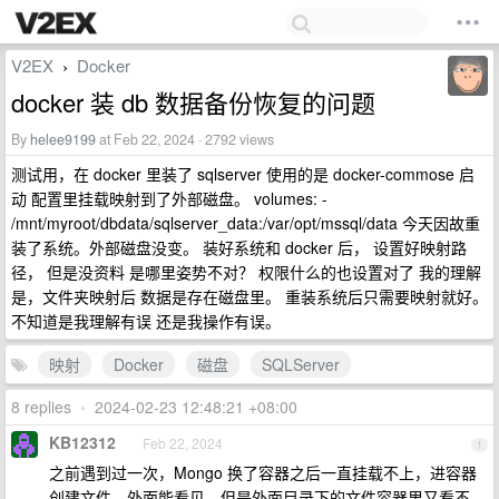
V2EX
Docker
›
docker 装 db 数据备份恢复的问题
By
helee9199
at Feb 22, 2024 · 2792 views
测试用，在 docker 里装了 sqlserver 使用的是 docker-commose 启
动 配置里挂载映射到了外部磁盘。 volumes: -
/mnt/myroot/dbdata/sqlserver_data:/var/opt/mssql/data 今天因故重
装了系统。外部磁盘没变。 装好系统和 docker 后， 设置好映射路
径， 但是没资料 是哪里姿势不对？ 权限什么的也设置对了 我的理解
是，文件夹映射后 数据是存在磁盘里。 重装系统后只需要映射就好。
不知道是我理解有误 还是我操作有误。
映射
Docker
磁盘
SQLServer
8 replies
•
2024-02-23 12:48:21 +08:00
KB12312
Feb 22, 2024
1
之前遇到过一次，Mongo 换了容器之后一直挂载不上，进容器
创建文件，外面能看见，但是外面目录下的文件容器里又看不