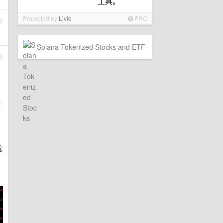
工具。
Promoted by
Livid
PRO
3
Solana Tokenized Stocks and ETF
4
收
就