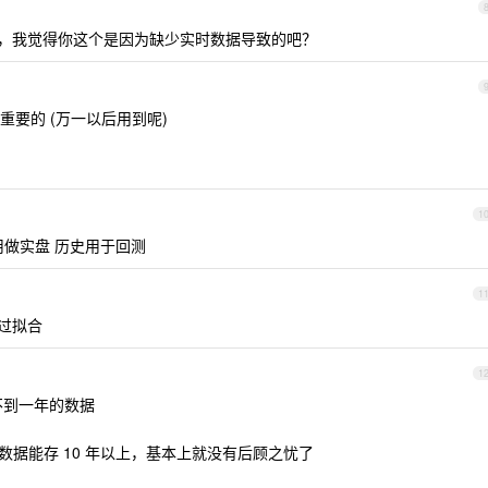
，我觉得你这个是因为缺少实时数据导致的吧？
要的 (万一以后用到呢)
1
用做实盘 历史用于回测
1
过拟合
1
够存不到一年的数据
样裸的数据能存 10 年以上，基本上就没有后顾之忧了