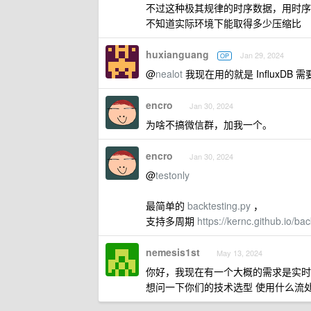
不过这种极其规律的时序数据，用时序数
不知道实际环境下能取得多少压缩比
huxianguang
Jan 29, 2024
OP
@
nealot
我现在用的就是 InfluxDB 
encro
Jan 30, 2024
为啥不搞微信群，加我一个。
encro
Jan 30, 2024
@
testonly
最简单的
backtesting.py
，
支持多周期
https://kernc.github.io/
nemesis1st
May 13, 2024
你好，我现在有一个大概的需求是实时接入 
想问一下你们的技术选型 使用什么流