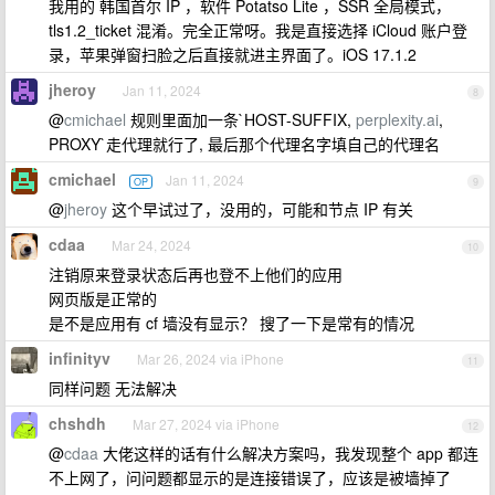
我用的 韩国首尔 IP ，软件 Potatso Lite ，SSR 全局模式，
tls1.2_ticket 混淆。完全正常呀。我是直接选择 iCloud 账户登
录，苹果弹窗扫脸之后直接就进主界面了。iOS 17.1.2
jheroy
Jan 11, 2024
8
@
cmichael
规则里面加一条`HOST-SUFFIX,
perplexity.ai
,
PROXY`走代理就行了, 最后那个代理名字填自己的代理名
cmichael
Jan 11, 2024
OP
9
@
jheroy
这个早试过了，没用的，可能和节点 IP 有关
cdaa
Mar 24, 2024
10
注销原来登录状态后再也登不上他们的应用
网页版是正常的
是不是应用有 cf 墙没有显示？ 搜了一下是常有的情况
infinityv
Mar 26, 2024 via iPhone
11
同样问题 无法解决
chshdh
Mar 27, 2024 via iPhone
12
@
cdaa
大佬这样的话有什么解决方案吗，我发现整个 app 都连
不上网了，问问题都显示的是连接错误了，应该是被墙掉了