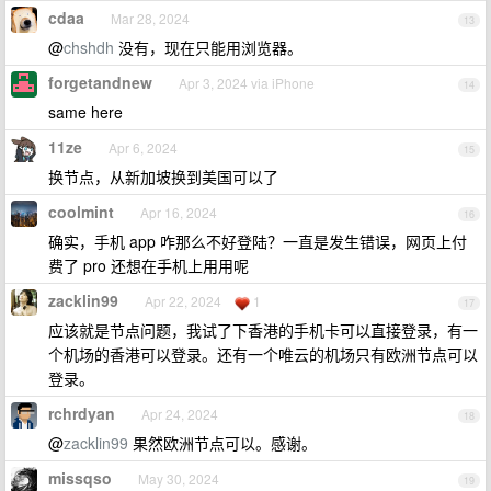
cdaa
Mar 28, 2024
13
@
chshdh
没有，现在只能用浏览器。
forgetandnew
Apr 3, 2024 via iPhone
14
same here
11ze
Apr 6, 2024
15
换节点，从新加坡换到美国可以了
coolmint
Apr 16, 2024
16
确实，手机 app 咋那么不好登陆？一直是发生错误，网页上付
费了 pro 还想在手机上用用呢
zacklin99
Apr 22, 2024
1
17
应该就是节点问题，我试了下香港的手机卡可以直接登录，有一
个机场的香港可以登录。还有一个唯云的机场只有欧洲节点可以
登录。
rchrdyan
Apr 24, 2024
18
@
zacklin99
果然欧洲节点可以。感谢。
missqso
May 30, 2024
19