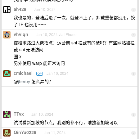
ah429
Jan 10, 2024
3
我也是的，登陆后退了一次，就登不上了，卸载重装都没用。换
了 IP 也没用～～
vhvlqn
Jan 10, 2024 via iPhone
4
搭楼求路过大佬指点：运营商 sni 拦截有的破吗？有些网站被拦
截 sni 无法访问
圈 x
另外使用 warp 能正常访问
cmichael
Jan 10, 2024
OP
5
@
jheroy
怎么弄的？
TTvx
Jan 10, 2024
6
试试看新加坡的节点，我别的都不行，唯独新加坡可以
QinYu0226
Jan 11, 2024
7