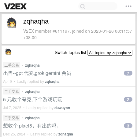
zqhaqha
V2EX member #611197, joined on 2023-01-26 08:11:57
+08:00
Switch topics list
二手交易
•
zqhaqha
出售--gpt 代充,grok,gemini 会员
7
Apr 9 • Lastly replied by
zqhaqha
二手交易
•
zqhaqha
5 元收个夸克,下个游戏玩玩
2
Jul 7, 2025 • Lastly replied by
duwuyan
二手交易
•
zqhaqha
想收个 pixel5，有出的吗，
3
Dec 25, 2024 • Lastly replied by
zqhaqha