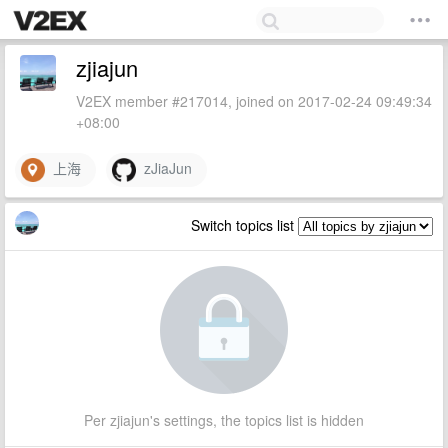
zjiajun
V2EX member #217014, joined on 2017-02-24 09:49:34
+08:00
上海
zJiaJun
Switch topics list
Per zjiajun's settings, the topics list is hidden