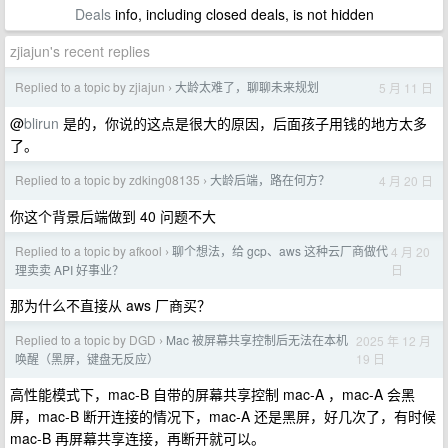
Deals
info, including closed deals, is not hidden
zjiajun's recent replies
Replied to a topic by zjiajun
大龄太难了，聊聊未来规划
5 月 11 日
›
@
blirun
是的，你说的这点是很大的原因，后面孩子用钱的地方太多
了。
Replied to a topic by zdking08135
大龄后端，路在何方？
4 月 20 日
›
你这个背景后端做到 40 问题不大
Replied to a topic by afkool
聊个想法，给 gcp、aws 这种云厂商做代
4 月 20
›
日
理卖卖 API 好事业？
那为什么不直接从 aws 厂商买？
Replied to a topic by DGD
Mac 被屏幕共享控制后无法在本机
2025 年 12 月
›
19 日
唤醒（黑屏，键盘无反应）
高性能模式下，mac-B 自带的屏幕共享控制 mac-A ，mac-A 会黑
屏，mac-B 断开连接的情况下，mac-A 还是黑屏，好几次了，有时候
mac-B 再屏幕共享连接，再断开就可以。