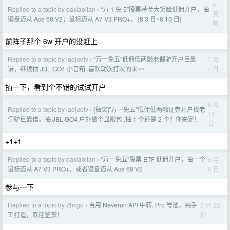
6
Replied to a topic by daxiaolian
“万 1 免 5”股票基金大笑脸低佣开户，抽
›
天
键盘迈从 Ace 68 V2；鼠标迈从 A7 V3 PRO+。 [8.3 日~8.10 日]
前
前阵子那个 6w 开户的没赶上
Replied to a topic by laojuelv
“万一免五”低佣低两融老倔驴开户巨靠
7 月
›
7 日
谱，继续抽 JBL GO4 小音箱..喜欢动次打次的来~~
抽一下，看到个不错的试试开户
6 月
Replied to a topic by laojuelv
[抽奖]"万一免五"低佣低两融证券开户找老
›
15
倔驴巨靠谱，抽 JBL GO4 户外做个显眼包..抽 1 个还是 2 个？你来定！
日
+1+1
Replied to a topic by daxiaolian
“万一免五”股票 ETF 低佣开户，抽一个
6 月
›
8 日
鼠标迈从 A7 V3 PRO+，或者键盘迈从 Ace 68 V2
参与一下
Replied to a topic by Zhcgo
自用 Neverun API 中转, Pro 号池，纯手
5 月 22
›
日
工打造，欢迎鉴赏！