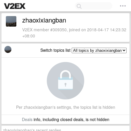
zhaoxixiangban
V2EX member #309350, joined on 2018-04-17 14:23:32
+08:00
Switch topics list
Per zhaoxixiangban's settings, the topics list is hidden
Deals
info, including closed deals, is not hidden
zhaoxixiangban's recent replies