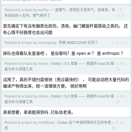
Replied to a topic by myTrip
一直嗳气，感觉肚子里有气，很难受，有
7 月
›
31 日
有经验的 v 友吗，嗳气俩月了
首先确定下有没有器质化损伤，溃疡，幽门螺旋杆菌感染之类的。 还
有心情不好肠胃也会出问题
Replied to a topic by ximaoyang
苹果 WWDC2026 拉完了
6 月 15 日
›
掉队也得看队友是谁吧 ， 是谷歌吗？是 open ai ？ 是 anthropic ？
Replied to a topic by mahui
Diskly 1.5.0 发版 —— 我做的 macOS 磁
6 月 8
›
日
盘分析与清理工具
试用了，真的不错扫盘很快（用过最快的） ， 可能自动把大量代码的
编译产物筛出来，统一清理很方便。 很好用啊
Replied to a topic by mahui
Diskly 1.5.0 发版 —— 我做的 macOS 磁
6 月 8
›
日
盘分析与清理工具
弟弟想要，弟弟能得到吗 ,已私信老哥。
Replied to a topic by voidGhost
Codex 这个申请权限的交互好有意
4 月 18
›
日
思