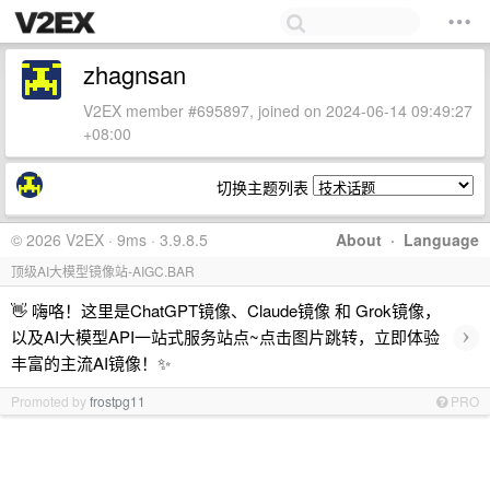
zhagnsan
V2EX member #695897, joined on 2024-06-14 09:49:27
+08:00
切换主题列表
© 2026 V2EX · 9ms · 3.9.8.5
About
·
Language
顶级AI大模型镜像站-AIGC.BAR
👋 嗨咯！这里是ChatGPT镜像、Claude镜像 和 Grok镜像，
›
以及AI大模型API一站式服务站点~点击图片跳转，立即体验
丰富的主流AI镜像！✨
Promoted by
frostpg11
PRO