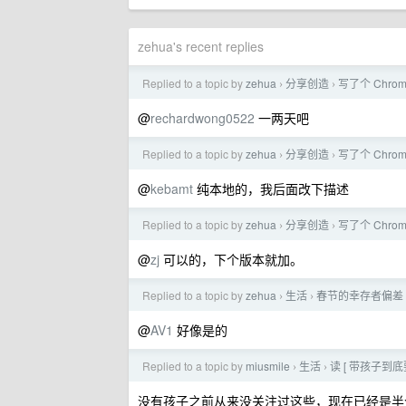
zehua's recent replies
Replied to a topic by
zehua
分享创造
写了个 Chro
›
›
@
rechardwong0522
一两天吧
Replied to a topic by
zehua
分享创造
写了个 Chro
›
›
@
kebamt
纯本地的，我后面改下描述
Replied to a topic by
zehua
分享创造
写了个 Chro
›
›
@
zj
可以的，下个版本就加。
Replied to a topic by
zehua
生活
春节的幸存者偏差
›
›
@
AV1
好像是的
Replied to a topic by
miusmile
生活
读 [ 带孩子到
›
›
没有孩子之前从来没关注过这些，现在已经是半