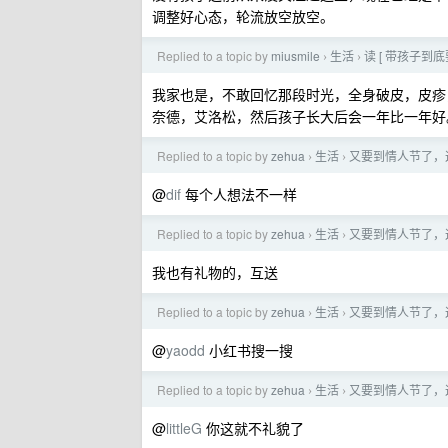
调整好心态，轮流放空放空。
Replied to a topic by
miusmile
生活
读 [ 带孩子到
›
›
我家也是，不敢回忆那段时光，全身破皮，皮疹
奈德，艾洛松，然后孩子长大后会一年比一年好
Replied to a topic by
zehua
生活
又要到情人节了，
›
›
@
dif
每个人想法不一样
Replied to a topic by
zehua
生活
又要到情人节了，
›
›
我也有礼物的，互送
Replied to a topic by
zehua
生活
又要到情人节了，
›
›
@
yaodd
小红书搜一搜
Replied to a topic by
zehua
生活
又要到情人节了，
›
›
@
littleG
你这就不礼貌了