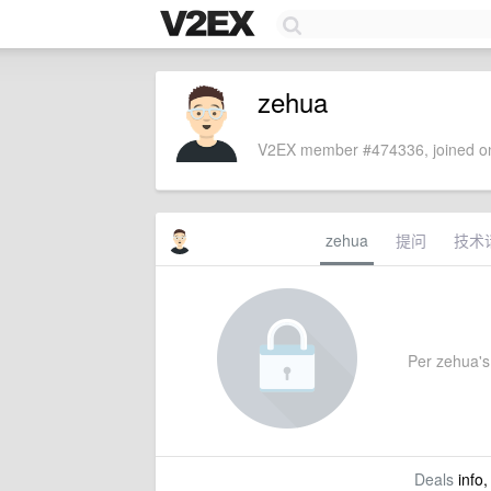
zehua
V2EX member #474336, joined on
zehua
提问
技术
Per zehua's 
Deals
info,