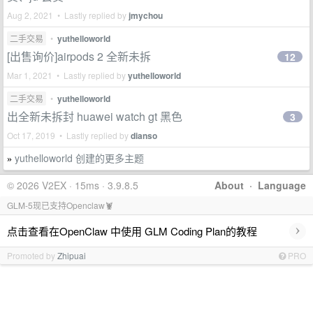
Aug 2, 2021 • Lastly replied by
jmychou
二手交易
•
yuthelloworld
[出售询价]airpods 2 全新未拆
12
Mar 1, 2021 • Lastly replied by
yuthelloworld
二手交易
•
yuthelloworld
出全新未拆封 huawei watch gt 黑色
3
Oct 17, 2019 • Lastly replied by
dianso
yuthelloworld 创建的更多主题
»
© 2026 V2EX · 15ms · 3.9.8.5
About
·
Language
GLM-5现已支持Openclaw🦞
›
点击查看在OpenClaw 中使用 GLM Coding Plan的教程
Promoted by
Zhipuai
PRO