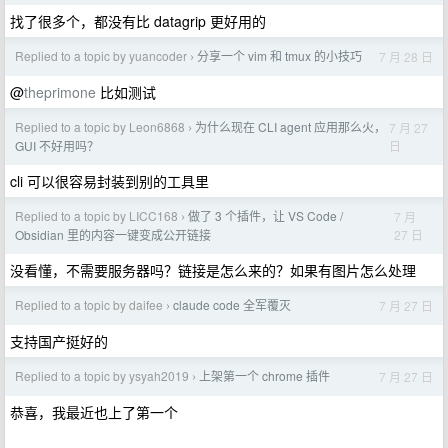
找了很多个，都没有比 datagrip 更好用的
Replied to a topic by yuancoder
分享一个 vim 和 tmux 的小技巧
7 月 28 日
›
@
theprimone
比如测试
Replied to a topic by Leon6868
为什么现在 CLI agent 应用那么火，
7 月 27
›
日
GUI 不好用吗？
cli 可以很容易封装到别的工具里
Replied to a topic by LICC168
做了 3 个插件，让 VS Code /
7 月
›
27 日
Obsidian 里的内容一键变成公开链接
没看懂，不需要服务器吗？链接是怎么来的？如果有图片怎么处理
Replied to a topic by daifee
claude code 全军覆灭
7 月 27 日
›
支持国产挺好的
Replied to a topic by ysyah2019
上架第一个 chrome 插件
7 月 27 日
›
恭喜，我最近也上了第一个