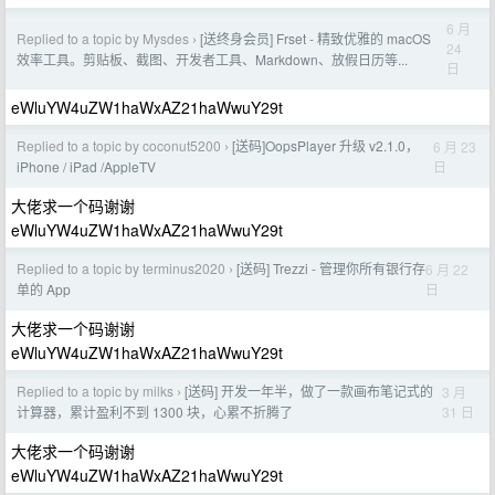
6 月
Replied to a topic by Mysdes
[送终身会员] Frset - 精致优雅的 macOS
›
24
效率工具。剪贴板、截图、开发者工具、Markdown、放假日历等...
日
eWluYW4uZW1haWxAZ21haWwuY29t
Replied to a topic by coconut5200
[送码]OopsPlayer 升级 v2.1.0，
6 月 23
›
日
iPhone / iPad /AppleTV
大佬求一个码谢谢
eWluYW4uZW1haWxAZ21haWwuY29t
Replied to a topic by terminus2020
[送码] Trezzi - 管理你所有银行存
6 月 22
›
日
单的 App
大佬求一个码谢谢
eWluYW4uZW1haWxAZ21haWwuY29t
Replied to a topic by milks
[送码] 开发一年半，做了一款画布笔记式的
3 月
›
31 日
计算器，累计盈利不到 1300 块，心累不折腾了
大佬求一个码谢谢
eWluYW4uZW1haWxAZ21haWwuY29t