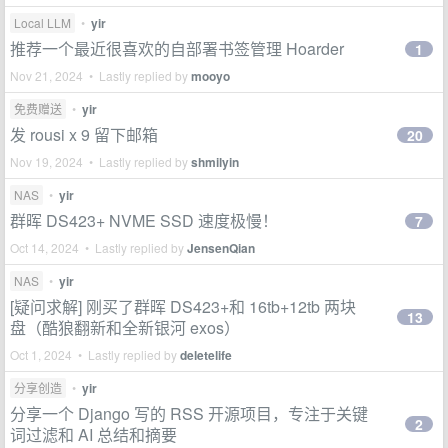
Local LLM
•
yir
推荐一个最近很喜欢的自部署书签管理 Hoarder
1
Nov 21, 2024 • Lastly replied by
mooyo
免费赠送
•
yir
发 rousi x 9 留下邮箱
20
Nov 19, 2024 • Lastly replied by
shmilyin
NAS
•
yir
群晖 DS423+ NVME SSD 速度极慢！
7
Oct 14, 2024 • Lastly replied by
JensenQian
NAS
•
yir
[疑问求解] 刚买了群晖 DS423+和 16tb+12tb 两块
13
盘（酷狼翻新和全新银河 exos）
Oct 1, 2024 • Lastly replied by
deletelife
分享创造
•
yir
分享一个 Django 写的 RSS 开源项目，专注于关键
2
词过滤和 AI 总结和摘要