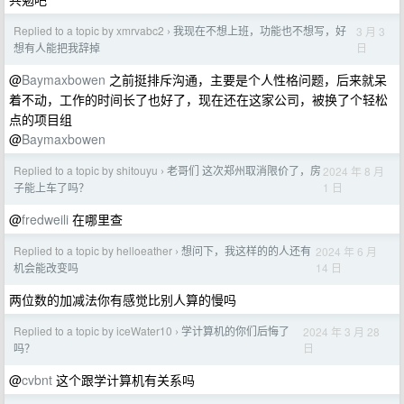
Replied to a topic by xmrvabc2
我现在不想上班，功能也不想写，好
3 月 3
›
日
想有人能把我辞掉
@
Baymaxbowen
之前挺排斥沟通，主要是个人性格问题，后来就呆
着不动，工作的时间长了也好了，现在还在这家公司，被换了个轻松
点的项目组
@
Baymaxbowen
Replied to a topic by shitouyu
老哥们 这次郑州取消限价了，房
2024 年 8 月
›
1 日
子能上车了吗？
@
fredweili
在哪里查
Replied to a topic by helloeather
想问下，我这样的的人还有
2024 年 6 月
›
14 日
机会能改变吗
两位数的加减法你有感觉比别人算的慢吗
Replied to a topic by iceWater10
学计算机的你们后悔了
2024 年 3 月 28
›
日
吗？
@
cvbnt
这个跟学计算机有关系吗