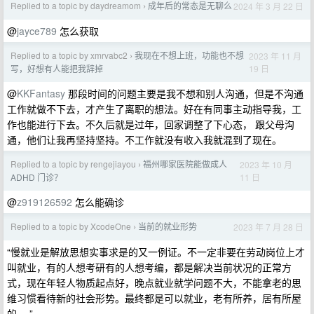
Replied to a topic by daydreamom
成年后的常态是无聊么
2024 年 3 月 22 日
›
@
jayce789
怎么获取
Replied to a topic by xmrvabc2
我现在不想上班，功能也不想
2023 年 11 月
›
19 日
写，好想有人能把我辞掉
@
KKFantasy
那段时间的问题主要是我不想和别人沟通，但是不沟通
工作就做不下去，才产生了离职的想法。好在有同事主动指导我，工
作也能进行下去。不久后就是过年，回家调整了下心态， 跟父母沟
通，他们让我再坚持坚持。不工作就没有收入我就混到了现在。
Replied to a topic by rengejiayou
福州哪家医院能做成人
2023 年 10 月
›
11 日
ADHD 门诊？
@
z919126592
怎么能确诊
Replied to a topic by XcodeOne
当前的就业形势
2023 年 7 月 28 日
›
“慢就业是解放思想实事求是的又一例证。不一定非要在劳动岗位上才
叫就业，有的人想考研有的人想考编，都是解决当前状况的正常方
式，现在年轻人物质起点好，晚点就业就学问题不大，不能拿老的思
维习惯看待新的社会形势。最终都是可以就业，老有所养，居有所屋
的。 ”