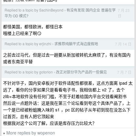
Replied to a topic by SachinBeyond
有没有发现 国内企业 普遍在学
7 月 23
›
日
华为 OD 模式?
都怪美国，都怪欧洲，都怪日本
哦楼上已经来了啊😏
Replied to a topic by erjinzhi
求推荐纯躺平式海边度假地
7 月 14 日
›
之前去过马代，但是过去一趟要从新加坡转机太麻烦了，有没有国内
或者东南亚平替
Replied to a topic by gotorion
改正对部分华为产品的一些偏见
7 月 7 日
›
不针对华子，国内安卓板对于软件适配性都很差，这点方面离 ipad 太
远了，看你的分享如果只是看看电子书，我相信都上 v2 了，去个
zlib+本地软件没有任何门槛，不至于赶着给国内平台交钱看阉割书
然后说一点题外话：这是我在第三个论坛看到夸这个具体产品了，上
一个是已经被粉蛆腌入味的 s1 ，pc 区的帖子从年初到现在没怎么下
过首页，总有人把它顶起来
根据我对这个公司了解，应该是库存压力比较大？
More replies by wopenon
»