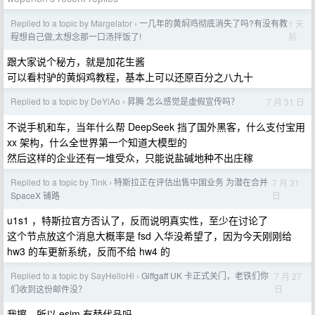
Replied to a topic by Margelator
一几年的黄焖鸡彻底消失了吗?有没有教
1 天
›
前
程想自己做,太想念那一口汤拌饭了!
跟大家说个秘方，就是加花生酱
可以看村驴的黄焖鸡教程，基本上可以还原百分之八九十
Replied to a topic by DeYiAo
昇腾 怎么感觉是虚假宣传吗？
7 月 31 日
›
不说手机和车，当年什么帮 DeepSeek 挡了国外黑客，什么支付宝用
xx 架构，什么全世界第一个知道大模型的
然后这样的企业还有一堆受众，只能说盐碱地种不出庄稼
Replied to a topic by Tink
特斯拉正在评估出售中国业务 为潜在合并
7 月 31
›
日
SpaceX 铺路
u1s1 ，特斯拉官方否认了，反而说明真实性，至少在讨论了
这个节点放这个消息大概率是 fsd 入华没希望了，因为今天刚刚给
hw3 的车更新系统，反而不给 hw4 的
Replied to a topic by SayHelloHi
Giffgaff UK 卡正式关门，老铁们你
7 月 27
›
日
们收到这份邮件没？
我擦，所以 esim 有替代品吗