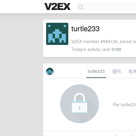
turtle233
V2EX member #584126, joined on
Today's activity rank
5188
turtle233
提问
技
Per turtle233