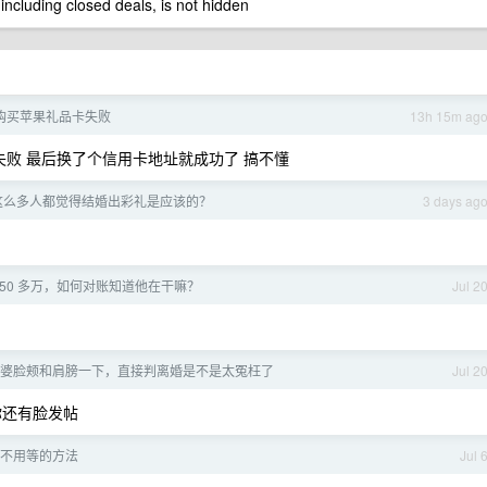
 including closed deals, is not hidden
 卡购买苹果礼品卡失败
13h 15m ag
失败 最后换了个信用卡地址就成功了 搞不懂
有这么多人都觉得结婚出彩礼是应该的？
3 days ag
50 多万，如何对账知道他在干嘛？
Jul 2
婆脸颊和肩膀一下，直接判离婚是不是太冤枉了
Jul 2
你还有脸发帖
不用等的方法
Jul 