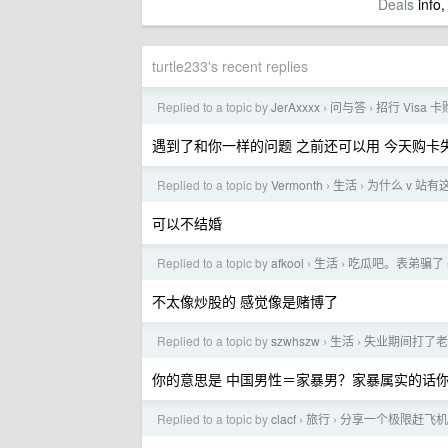
Deals
info,
turtle233's recent replies
Replied to a topic by
JerAxxxx
问与答
招行 Visa
›
›
遇到了和你一样的问题 之前还可以用 今天购卡
Replied to a topic by
Vermonth
生活
为什么 v 站
›
›
可以不结婚
Replied to a topic by
afkool
生活
吃瓜吧。表弟骗了 
›
›
不太像炒股的 感觉像是赌博了
Replied to a topic by
szwhszw
生活
失业期间打了老
›
›
你的意思是 中国男性＝家暴男？家暴属实的话
Replied to a topic by
clacf
旅行
分享一个极限赶飞机
›
›