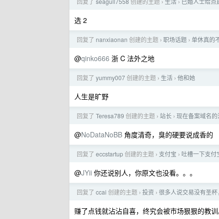
回复了
seagull7558
创建的主题
生活
已婚人士给点
›
›
选 2
回复了
nanxiaonan
创建的主题
职场话题
单休真的
›
›
@
qinko666
浙 C 法外之地
回复了
yummy007
创建的主题
生活
他和她
›
›
人生是旷野
回复了
Teresa789
创建的主题
站长
现在备案域名的
›
›
@
NoDataNoBB
角度清奇，臭的硬要说成香的
回复了
eccstartup
创建的主题
支付宝
吐槽一下支付
›
›
@
JYii
你还说别人，你原文也没看。。。
回复了
ccai
创建的主题
投资
很多人说交易没有圣杯
›
›
赚了点钱就沾沾自喜，终究会被市场狠狠的教训