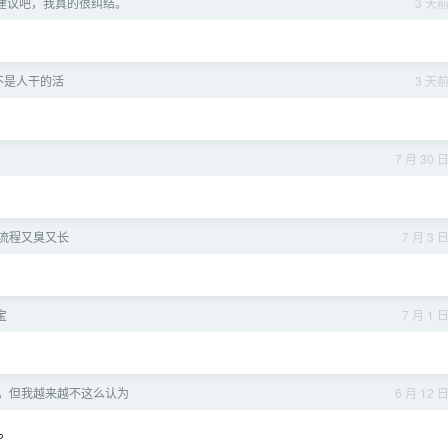
建议吧，我真的很纠结。
3 天
不是人干的活
3 天
7 月 30 
流程又臭又长
7 月 3 
宝
7 月 1 
，但我越来越不这么认为
6 月 12 
。