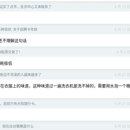
 尝试买了点币，反诈中心又来联系了
6 月 12 
种现状, 关于招聘卡年龄
6 月 11 
还不理解这句话
持股票交易了！
6 月 2 
，损耗极低
身边不洗澡的人越来越多了
5 月 27 
汗干在衣服上的味道，这种味道过一遍洗衣机是洗不掉的，需要用水泡一个
入金，目前只有大陆银行卡。
5 月 27 
，现在应对策略是什么
5 月 26 