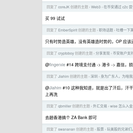
回复了
coreJK
创建的主题
Web3
在币安通过 c2c
›
›
买 99 试试
回复了
EmberSpirit
创建的主题
职场话题
吐槽一下某
›
›
只有时势造英雄，没有英雄造时势的，OP 应该
回复了
cryptoboy
创建的主题
分享发现
币安账户支
›
›
@
fingerxie
#14 跨境支付通 -> 港卡 -> 嘉信
回复了
Jiahim
创建的主题
深圳
身为广东人，为啥我
›
›
@
Jiahim
#10 这种我知道，就是出了汗后，
上再洗
回复了
qbmiller
创建的主题
外汇交易
wise 怎么
›
›
去趟香港搞个 ZA Bank 即可
回复了
swananan
创建的主题
股票
玩美股的兄弟们
›
›