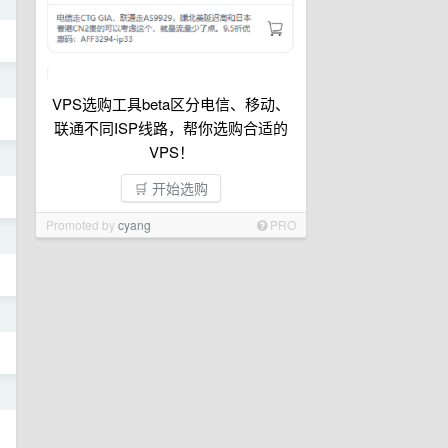
前
前
VPS选购工具beta区分电信、移动、
联通不同ISP线路，帮你选购合适的
VPS！
日
🛒 开始选购
Promoted by
cyang
PRO
日
日
日