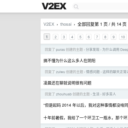
V2EX
thosai
全部回复第 1 页 / 共 14 页
›
›
1
2
3
4
5
6
7
8
9
10
回复了
puras
创建的主题
分享发现
为什么调用 Deep
›
›
搞不懂为什么这么多人在阴阳
回复了
zuiwu
创建的主题
情感问题
这样的聊天正常
›
›
凌晨还在聊就说明很有问题
回复了
zhouhuab
创建的主题
生活
好多苦人
›
›
“但是起码 2014 年以后，我对这种事情都
十年前暑假，我给了一个环卫工一瓶水，那个环