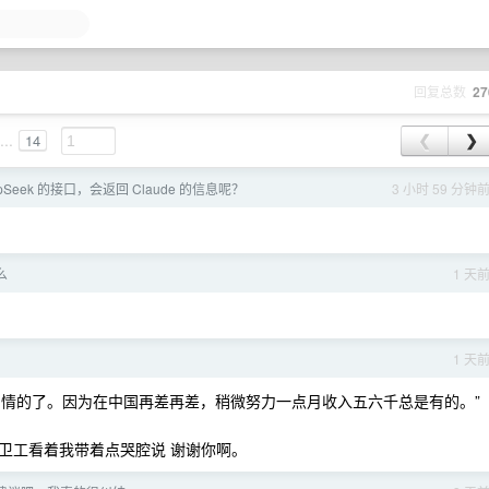
回复总数
27
...
14
❮
❯
Seek 的接口，会返回 Claude 的信息呢？
3 小时 59 分钟
么
1 天
1 天
没啥同情的了。因为在中国再差再差，稍微努力一点月收入五六千总是有的。”
卫工看着我带着点哭腔说 谢谢你啊。