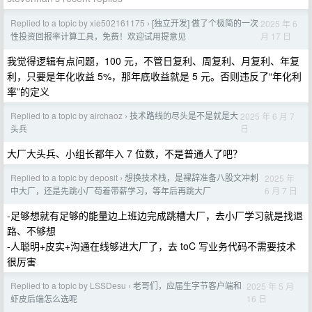
Replied to a topic by xie502161175
[独立开发] 做了个极简的一次
2025 年 6
›
月 17 日
性投资回报率计算工具，免费！欢迎试用提意见
我觉得逻辑有点问题，100 元，不管日复利、周复利、月复利、年复
利，只要是年化收益 5%，那年底收益就是 5 元。否则违反了“年化利
率”的定义
Replied to a topic by airchaoz
技术路线的尽头是不是就是大
2025 年 6 月 7
›
日
头兵
大厂大头兵、小组长都年入 7 位数，不是普通人了吧？
Replied to a topic by deposit
想换技术栈，是裸辞准备八股文冲刺
2025 年
›
6 月 7 日
中大厂，还是先跳小厂苟着带薪学习，等年后再跳大厂
-足够想就有足够的能量边上班边完成跳槽大厂，去小厂学习就是找退
路、不够想
-人聪明+皮实+沟通在线够进大厂了，去 toC 写业务代码不需要技术
很厉害
Replied to a topic by LSSDesu
老哥们，应届生字节客户端和
2025 年 5 月
›
16 日
虾皮后端怎么选呢