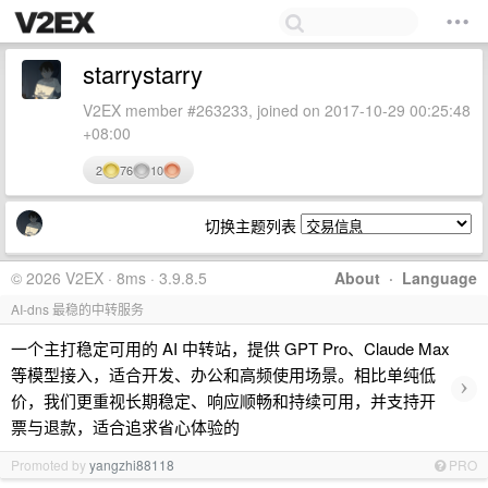
starrystarry
V2EX member #263233, joined on 2017-10-29 00:25:48
+08:00
2
76
10
切换主题列表
© 2026 V2EX · 8ms · 3.9.8.5
About
·
Language
AI-dns 最稳的中转服务
一个主打稳定可用的 AI 中转站，提供 GPT Pro、Claude Max
等模型接入，适合开发、办公和高频使用场景。相比单纯低
›
价，我们更重视长期稳定、响应顺畅和持续可用，并支持开
票与退款，适合追求省心体验的
Promoted by
yangzhi88118
PRO