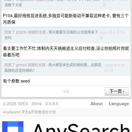
日
请教下大家
P104,最好用核显进系统,多独显可能新驱动不兼容这种老卡, 要有三个
月质保
回复了 t2303h 创建的主题
每天都要写日报的公司值得呆下
2024 年 6 月 25
›
日
去吗
看主要工作忙不忙;体制内天天搞痕迹主义应付检查,没让你拍照片你就
偷着乐吧
回复了 grimpil 创建的主题
用大模型来生成的随机数，这算是
2024 年 6 月
›
21 日
真随机还是伪随机？
有个参数 seed
1/2
© 2026 V2EX · 35ms · 3.9.8.5
About
·
Language
AnySearch 学生&开发者成长计划