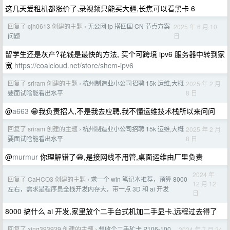
这几天爱租机都涨价了,录视频只能买大疆,长焦可以看黑卡 6
回复了 cjh0613 创建的主题
无公网 ip 搭回国 CN 节点方案
2025 年 6 月 10
›
日
问题
留学生还是灰产?花钱是最快的方法, 买个可跨境 ipv6 服务器中转到家
宽
https://coalcloud.net/store/shcm-ipv6
回复了 sriram 创建的主题
杭州制造业小公司招聘 15k 运维,大概
2025 年 2 月
›
8 日
要面试啥能看出水平
@
a663
😁我负责招人,不是我去应聘,我不懂运维技术栈所以来问问
回复了 sriram 创建的主题
杭州制造业小公司招聘 15k 运维,大概
2025 年 2 月
›
8 日
要面试啥能看出水平
@
murmur
你理解错了😁,是接网线不用管,桌面运维由厂里负责
2024 年
回复了 CaHCO3 创建的主题
求一个 win 笔记本推荐，预算 8000
›
12 月 12
左右，需求是程序员全栈开发内存大，带一点 3D 和 ai 开发
日
8000 搞什么 ai 开发,家里放个二手台式机加二手显卡,远程过去得了
回复了 xing393939 创建的主题
想收个二手矿卡 P106-100，
2024 年 7 月 24
›