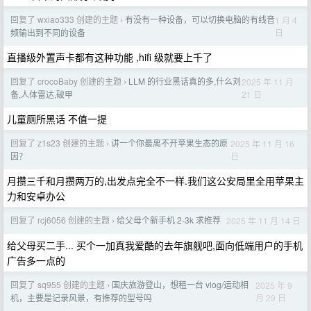
回复了 wxiao333 创建的主题
有没有一种设备，可以切换电脑的有线音
1 月 4
›
日
频输出到不同的设备
直播级外置声卡都有这种功能 ,hifi 级就要上千了
回复了 crocoBaby 创建的主题
LLM 的行业黑话真的多,什么刘
2025 年 11 月
›
21 日
备,人体雷达,破甲
儿童厕所黑话 不值一提
回复了 z1s23 创建的主题
讲一个你最离不开苹果生态的原
2025 年 11 月 16
›
日
因？
月攒三千和月攒两万的,出发点完全不一样.我们这公安局里全用苹果主
力和安卓办公
回复了 rcj6056 创建的主题
给父母个新手机 2-3k 求推荐
2025 年 11 月 14 日
›
给父母买二手... 买个一加真我爱酷的去年旗舰吧,面向低端用户的手机
广告多一点的
回复了 sq955 创建的主题
国庆旅游登山，想租一台 vlog/运动相
2025 年 9
›
月 29 日
机，主要是记录风景，有推荐的型号吗