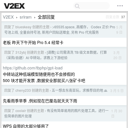
V2EX
sriram
全部回复
回复总数
37
›
›
回复了 blueskeay 创建的主题
>65535.space, 高缓存， Codex 正价 Pro
5 月
›
9 日
号池上线, 全量自持号池, 新用户回贴送赠金, 另有 Pro 代充服务
老板 昨天下午开始 Pro 5.4 经常卡
回复了 312ybj 创建的主题
[请教] 公司需清洗 TB 级文本数据，打算
3 月
›
20 日
（采购/自建）AI 中转站，求教上下游经验
https://github.com/tbphp/gpt-load
中转站这种低端模型随便用也不会掺假的
500 块才能开发票 ,数据安全那就买八张矿卡吧
回复了 cheny233 创建的主题
五一想去东南亚玩，求推荐目的地 🙏
3 月 5 日
›
先看雨季旱季 ,例如现在巴厘岛就天天下雨
回复了 coolair 创建的主题
有没有简单易用的图片处理工具，进行一
1 月 30
›
日
些简单的图片处理
WPS 自带的大部分够用了