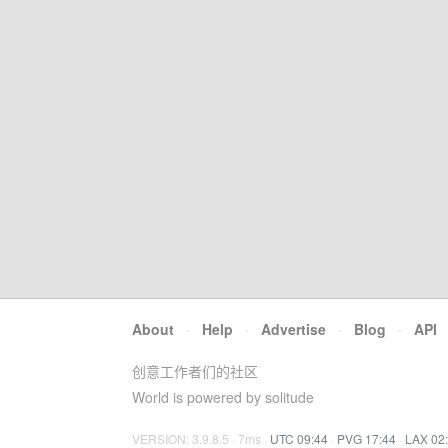
About
·
Help
·
Advertise
·
Blog
·
API
创意工作者们的社区
World is powered by solitude
VERSION: 3.9.8.5 · 7ms ·
UTC 09:44
·
PVG 17:44
·
LAX 02