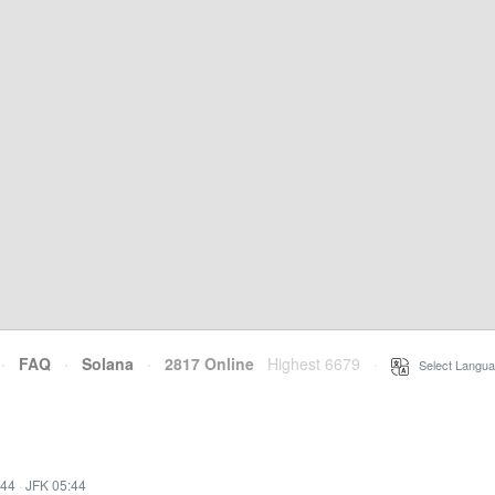
·
FAQ
·
Solana
·
2817 Online
Highest 6679
·
Select Langua
:44
·
JFK 05:44