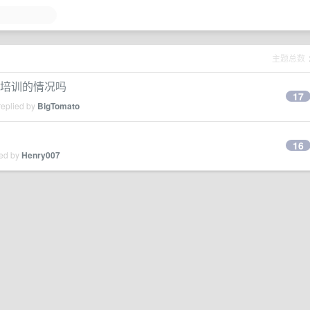
主题总数
末去培训的情况吗
17
replied by
BigTomato
16
ied by
Henry007