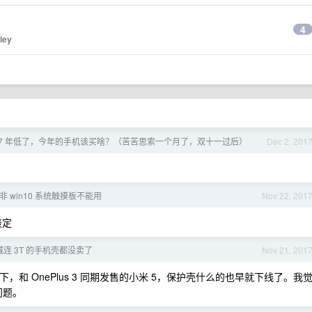
4
ley
17 年低了，今年的手机该买啥？（苦苦思索一个月了，双十一过后）
Dec 2, 201
 win10 系统触摸板不能用
Nov 22, 201
淡定
连 3T 的手机壳都没卖了
Nov 21, 201
下，和 OnePlus 3 同期发售的小米 5，保护壳什么的也早就下线了。我
问题。