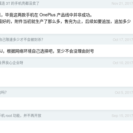
连 3T 的手机壳都没卖了
Nov 21, 201
并不奇怪，毕竟这两款手机在 OnePlus 产品线中并非成功。
代中口碑最好的，附件当初就生产了那么多，售完为止，后续如要追加，追加多少
PS 自己限速多少才不会被封杀？
Oct 17, 201
走 IIJ，根据网络环境自己选择吧，至少不会没理由封号
真是业界良心企业呀
Oct 10, 201
 的吗？
Oct 5, 201
手机 root 功能，并不再开放
Sep 15, 201