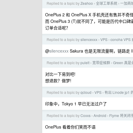
Replied to a topic by
Zeahoo
全球工单系统
一加商城
›
›
OnePlus 2 和 OnePlus X 手机壳还有售
而 OnePlus 3 (T)就不同了，可能是历
订单合适呢？
Replied to a topic by
silencexxx
VPS
conoha V
›
›
@
silencexxx
Sakura 也是无限流量啊，链路
Replied to a topic by
pulelt
宽带症候群
Green 
›
›
对比一下易到吧!
想退款？做梦!
Replied to a topic by
qcloud
VPS
有出 Linode jp1
›
›
印象中，Tokyo 1 早已无法过户了
Replied to a topic by
Coxxs
Android
Flyme 将关闭
›
›
OnePlus 看着你们笑而不语