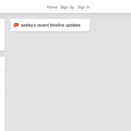
Home
Sign Up
Sign In
seeley's recent timeline updates