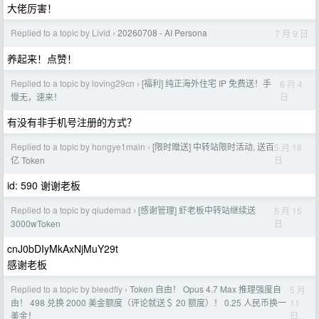
大佬厉害！
Replied to a topic by Livid
20260708 - AI Persona
7 月 9 日
›
养起来！点赞！
Replied to a topic by loving29cn
[福利] 纯正海外住宅 IP 免费送！手
6 月 4
›
日
慢无，速来！
有没有非手机号注册的方式？
Replied to a topic by hongye1main
[限时赠送] 中转站限时活动, 送百
5 月 18
›
日
亿 Token
id: 590 谢谢老板
Replied to a topic by qiudemad
[感谢管理] 虾老板中转站继续送
5 月 15
›
日
3000wToken
cnJ0bDIyMkAxNjMuY29t
感谢老板
Replied to a topic by bleedfly
Token 自由！ Opus 4.7 Max 推理强度自
5 月
›
11
由！ 498 兑换 2000 美金额度（评论就送＄ 20 额度）！ 0.25 人民币换一
日
美金！