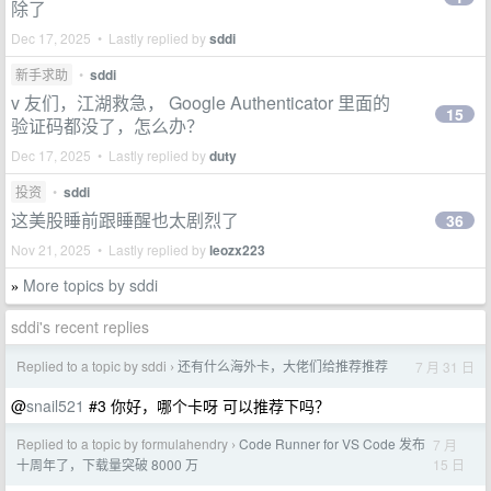
除了
Dec 17, 2025 • Lastly replied by
sddi
新手求助
•
sddi
v 友们，江湖救急， Google Authenticator 里面的
15
验证码都没了，怎么办？
Dec 17, 2025 • Lastly replied by
duty
投资
•
sddi
这美股睡前跟睡醒也太剧烈了
36
Nov 21, 2025 • Lastly replied by
leozx223
More topics by sddi
»
sddi's recent replies
Replied to a topic by sddi
还有什么海外卡，大佬们给推荐推荐
7 月 31 日
›
@
snail521
#3 你好，哪个卡呀 可以推荐下吗？
Replied to a topic by formulahendry
Code Runner for VS Code 发布
7 月
›
15 日
十周年了，下载量突破 8000 万