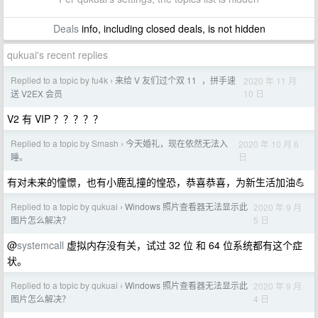
Deals
info, including closed deals, is not hidden
qukuai's recent replies
Replied to a topic by fu4k
来给 V 友们过个双 11 ，拼手速
2020 年 11 月
›
10 日
送 V2EX 会员
V2 有 VIP ？？？？？
Replied to a topic by Smash
今天婚礼，现在依然无法入
2020 年 10 月 6
›
日
睡。
有对未来的憧憬，也有小鹿乱撞的惶恐，恭喜恭喜，为新生活加油💪
Replied to a topic by qukuai
Windows 照片查看器无法显示此
2020 年 9 月
›
5 日
图片怎么解决？
@
systemcall
虚拟内存没有关，试过 32 位 和 64 位系统都有这个症
状。
Replied to a topic by qukuai
Windows 照片查看器无法显示此
2020 年 9 月
›
4 日
图片怎么解决？