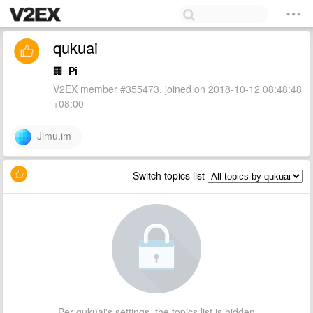
qukuai
🏢
Pi
V2EX member #355473, joined on 2018-10-12 08:48:48
+08:00
Jimu.im
Switch topics list
Per qukuai's settings, the topics list is hidden