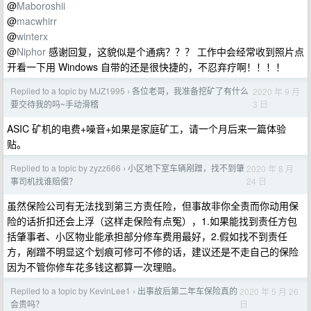
@
Maboroshii
@
macwhirr
@
winterx
@
Niphor
感谢回复，这貌似是个通病？？？ 工作中会经常收到照片点
开看一下用 Windows 自带的还是很快捷的，不忍弃疗啊！！！！
Replied to a topic by MJZ1995
各位老哥，我准备挖矿了有什么
2020 年 9 月
›
3 日
要交待我的吗~手动滑稽
ASIC 矿机的电费+噪音+如果是家庭矿工，请一个月后来一篇体验
贴。
Replied to a topic by zyzz666
小区地下室车辆剐蹭，找不到肇
2020 年 8 月
›
24 日
事司机找谁赔偿？
虽然保险公司有无法找到第三方责任险，但事故非你全责而你动用保
险的话折扣还会上浮（这样走保险有点冤），1.如果能找到责任方包
括肇事者、小区物业能承担部分修车费用最好，2.假如找不到责任
方，剐蹭不明显这个划痕可修可不修的话，建议还是不走自己的保险
因为不管你修车花多钱这都算一次理赔。
Replied to a topic by KevinLee1
出事故后第二年车保险真的
2020 年 5 月 26
›
日
会贵吗？