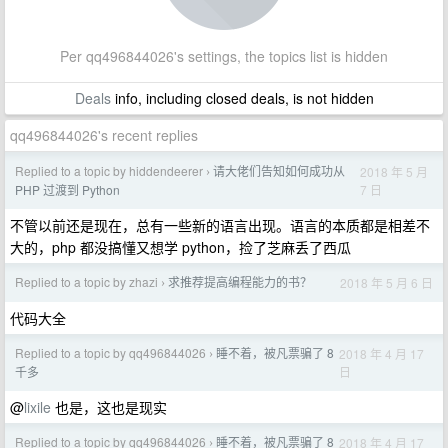
Per qq496844026's settings, the topics list is hidden
Deals
info, including closed deals, is not hidden
qq496844026's recent replies
Replied to a topic by hiddendeerer
请大佬们告知如何成功从
2018 年 5 月
›
7 日
PHP 过渡到 Python
不管以前还是现在，总有一些新的语言出现。语言的本质都是相差不
大的，php 都没搞懂又想学 python，捡了芝麻丢了西瓜
Replied to a topic by zhazi
求推荐提高编程能力的书？
2018 年 5 月 6 日
›
代码大全
Replied to a topic by qq496844026
睡不着，被凡票骗了 8
2018 年 4 月 17
›
日
千多
@
lixile
也是，这也是现实
Replied to a topic by qq496844026
睡不着，被凡票骗了 8
2018 年 4 月 17
›