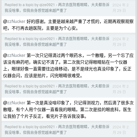
Replied to a topic by qize0921
两次去医院看眼睛，大夫都告诉
2024 年 2
›
月 29 日
我没啥事，但我自身感觉越来越严重了
@
zzNucker
好的感谢。主要是越来越严重了才慌的，近期再观察观察
吧，不行再去趟医院，主要是为个心安。
Replied to a topic by qize0921
两次去医院看眼睛，大夫都告诉
2024 年 2
›
月 29 日
我没啥事，但我自身感觉越来越严重了
@
zzNucker
第一次只记得滴过两个眼药水，一个散瞳，另一个忘了应
该没有麻药吧，确实记不清了。第二次我只记得眼睛贴在一个仪器
上，眼球好像一直需要往边缘移动，是不是绿光也真没印象了，反正
仪器会闪，应该是拍片，闪完眼睛很难受。
Replied to a topic by qize0921
两次去医院看眼睛，大夫都告诉
2024 年 2
›
月 29 日
我没啥事，但我自身感觉越来越严重了
@
zzNucker
第一次是真没啥印象了，只记得测视力，然后滴了很多次
散瞳，有个人用个仪器一直看我的眼睛。第二次是挂的眼底科，医生
让我拍了个片子反正，看完片子告诉我没事。
Replied to a topic by qize0921
两次去医院看眼睛，大夫都告诉
2024 年 2
›
月 29 日
我没啥事，但我自身感觉越来越严重了