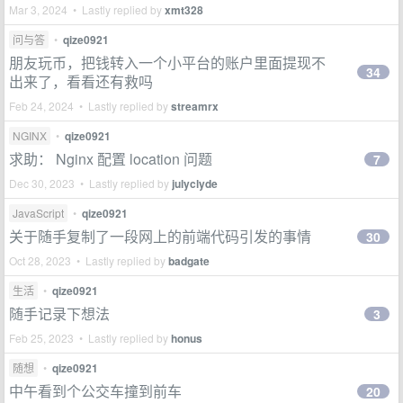
Mar 3, 2024 • Lastly replied by
xmt328
问与答
•
qize0921
朋友玩币，把钱转入一个小平台的账户里面提现不
34
出来了，看看还有救吗
Feb 24, 2024 • Lastly replied by
streamrx
NGINX
•
qize0921
求助： Nginx 配置 location 问题
7
Dec 30, 2023 • Lastly replied by
julyclyde
JavaScript
•
qize0921
关于随手复制了一段网上的前端代码引发的事情
30
Oct 28, 2023 • Lastly replied by
badgate
生活
•
qize0921
随手记录下想法
3
Feb 25, 2023 • Lastly replied by
honus
随想
•
qize0921
中午看到个公交车撞到前车
20