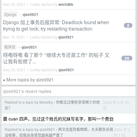
Sep 30, 2021 • Lastly replied by
wm5d8b
Django
•
qize0921
Django 加上事务后报异常: Deadlock found when
2
trying to get lock; try restarting transaction
Mar 15, 2021 • Lastly replied by
qize0921
程序员
•
qize0921
呀嘞呀嘞 看了那个 "继续大专还是工作" 的帖子 又
26
让我有些燃了...
Sep 25, 2021 • Lastly replied by
qize0921
More topics by qize0921
»
qize0921's recent replies
Replied to a topic by Moierby
你都见过哪些非常稀少的姓
2024 年 6 月 25
›
日
氏？
爨 cuan 四声，见过这个姓氏的兄妹写名字，那叫一个费劲
Replied to a topic by qize0921
两次去医院看眼睛，大夫都告诉我
2024 年 3
›
月 1 日
没啥事，但我自身感觉越来越严重了