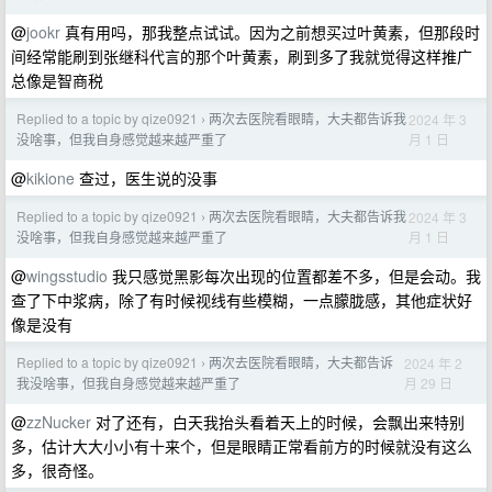
@
jookr
真有用吗，那我整点试试。因为之前想买过叶黄素，但那段时
间经常能刷到张继科代言的那个叶黄素，刷到多了我就觉得这样推广
总像是智商税
Replied to a topic by qize0921
两次去医院看眼睛，大夫都告诉我
2024 年 3
›
月 1 日
没啥事，但我自身感觉越来越严重了
@
kikione
查过，医生说的没事
Replied to a topic by qize0921
两次去医院看眼睛，大夫都告诉我
2024 年 3
›
月 1 日
没啥事，但我自身感觉越来越严重了
@
wingsstudio
我只感觉黑影每次出现的位置都差不多，但是会动。我
查了下中浆病，除了有时候视线有些模糊，一点朦胧感，其他症状好
像是没有
Replied to a topic by qize0921
两次去医院看眼睛，大夫都告诉
2024 年 2
›
月 29 日
我没啥事，但我自身感觉越来越严重了
@
zzNucker
对了还有，白天我抬头看着天上的时候，会飘出来特别
多，估计大大小小有十来个，但是眼睛正常看前方的时候就没有这么
多，很奇怪。