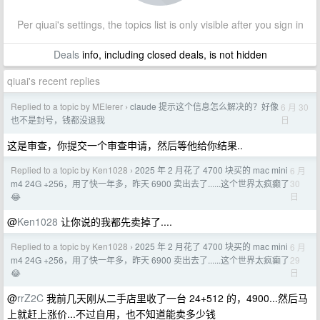
Per qiuai's settings, the topics list is only visible after you sign in
Deals
info, including closed deals, is not hidden
qiuai's recent replies
Replied to a topic by MEIerer
claude 提示这个信息怎么解决的？好像
6 月 30
›
日
也不是封号，钱都没退我
这是审查，你提交一个审查申请，然后等他给你结果..
Replied to a topic by Ken1028
2025 年 2 月花了 4700 块买的 mac mini
6 月
›
30
m4 24G +256，用了快一年多，昨天 6900 卖出去了......这个世界太疯癫了
日
😂
@
Ken1028
让你说的我都先卖掉了....
Replied to a topic by Ken1028
2025 年 2 月花了 4700 块买的 mac mini
6 月
›
29
m4 24G +256，用了快一年多，昨天 6900 卖出去了......这个世界太疯癫了
日
😂
@
rrZ2C
我前几天刚从二手店里收了一台 24+512 的，4900...然后马
上就赶上涨价...不过自用，也不知道能卖多少钱