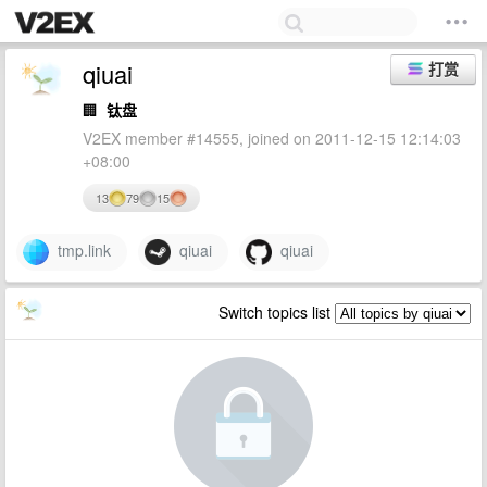
qiuai
打赏
🏢
钛盘
V2EX member #14555, joined on 2011-12-15 12:14:03
+08:00
13
79
15
tmp.link
qiuai
qiuai
Switch topics list