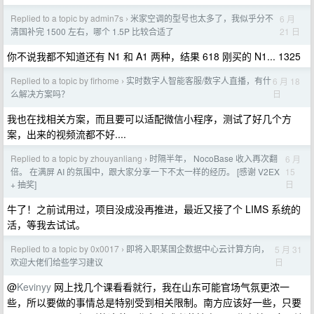
Replied to a topic by admin7s
米家空调的型号也太多了，我似乎分不
6 月
›
21 日
清国补完 1500 左右，哪个 1.5P 比较合适了
你不说我都不知道还有 N1 和 A1 两种，结果 618 刚买的 N1... 1325
Replied to a topic by firhome
实时数字人智能客服/数字人直播，有什
6 月 18
›
日
么解决方案吗？
我也在找相关方案，而且要可以适配微信小程序，测试了好几个方
案，出来的视频流都不好....
Replied to a topic by zhouyanliang
时隔半年， NocoBase 收入再次翻
6 月
›
15
倍。 在满屏 AI 的氛围中，跟大家分享一下不太一样的经历。 [感谢 V2EX
日
+ 抽奖]
牛了！之前试用过，项目没成没再推进，最近又接了个 LIMS 系统的
活，等我去试试。
Replied to a topic by 0x0017
即将入职某国企数据中心云计算方向，
5 月 31
›
日
欢迎大佬们给些学习建议
@
Kevinyy
网上找几个课看看就行，我在山东可能官场气氛更浓一
些，所以要做的事情总是特别受到相关限制。南方应该好一些，只要