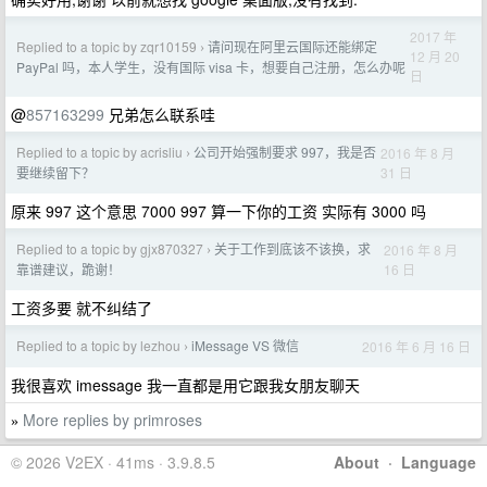
2017 年
Replied to a topic by zqr10159
请问现在阿里云国际还能绑定
›
12 月 20
PayPal 吗，本人学生，没有国际 visa 卡，想要自己注册，怎么办呢
日
@
857163299
兄弟怎么联系哇
Replied to a topic by acrisliu
公司开始强制要求 997，我是否
2016 年 8 月
›
31 日
要继续留下？
原来 997 这个意思 7000 997 算一下你的工资 实际有 3000 吗
Replied to a topic by gjx870327
关于工作到底该不该换，求
2016 年 8 月
›
16 日
靠谱建议，跪谢！
工资多要 就不纠结了
Replied to a topic by lezhou
iMessage VS 微信
2016 年 6 月 16 日
›
我很喜欢 imessage 我一直都是用它跟我女朋友聊天
More replies by primroses
»
© 2026 V2EX · 41ms · 3.9.8.5
About
·
Language