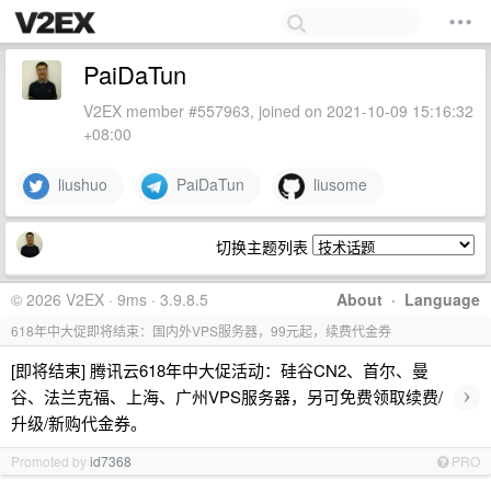
PaiDaTun
V2EX member #557963, joined on 2021-10-09 15:16:32
+08:00
liushuo
PaiDaTun
liusome
切换主题列表
© 2026 V2EX · 9ms · 3.9.8.5
About
·
Language
618年中大促即将结束：国内外VPS服务器，99元起，续费代金券
[即将结束] 腾讯云618年中大促活动：硅谷CN2、首尔、曼
›
谷、法兰克福、上海、广州VPS服务器，另可免费领取续费/
升级/新购代金券。
Promoted by
id7368
PRO