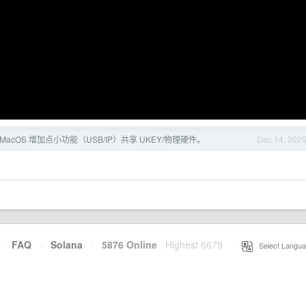
acOS 增加点小功能（USB/IP）共享 UKEY/物理硬件。
Dec 14, 202
·
FAQ
·
Solana
·
5876 Online
Highest 6679
·
Select Langua