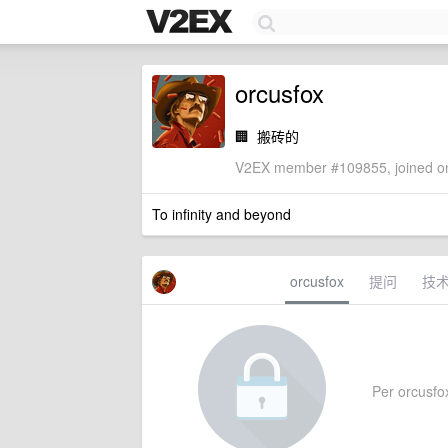
orcusfox
🏢
搬砖的
V2EX member #109855, joined on
To infinity and beyond
orcusfox
提问
技
Per orcusfox