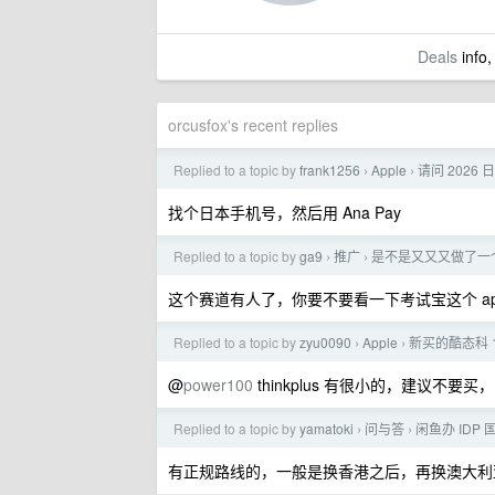
Deals
info,
orcusfox's recent replies
Replied to a topic by
frank1256
Apple
请问 2026 日
›
›
找个日本手机号，然后用 Ana Pay
Replied to a topic by
ga9
推广
是不是又又又做了一
›
›
这个赛道有人了，你要不要看一下考试宝这个 ap
Replied to a topic by
zyu0090
Apple
新买的酷态科 10
›
›
@
power100
thinkplus 有很小的，建议不要
Replied to a topic by
yamatoki
问与答
闲鱼办 IDP
›
›
有正规路线的，一般是换香港之后，再换澳大利