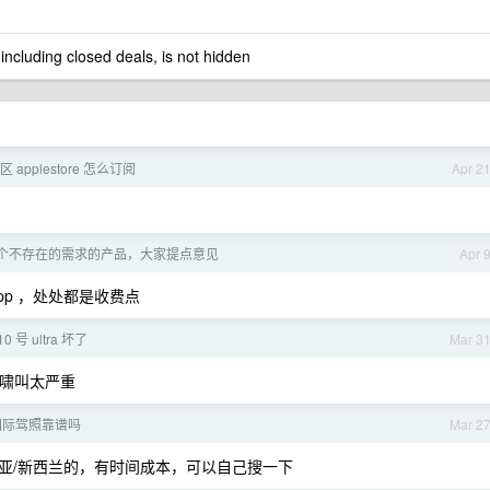
 including closed deals, is not hidden
区 applestore 怎么订阅
Apr 2
个不存在的需求的产品，大家提点意见
Apr 
p ，处处都是收费点
 号 ultra 坏了
Mar 3
买，啸叫太严重
 国际驾照靠谱吗
Mar 2
亚/新西兰的，有时间成本，可以自己搜一下