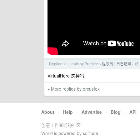
Replied to a topic by
Branlice
程序员
自己场景，给 M
›
›
VirtualHere 这种吗
More replies by orcusfox
»
About
·
Help
·
Advertise
·
Blog
·
API
创意工作者们的社区
World is powered by solitude