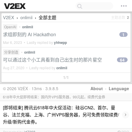
V2EX
onlimii
全部主题
主题总数
2
›
›
OpenAI
•
onlimii
求组即刻的 Ai Hackathon
1
Mar 6, 2023 • Lastly replied by
yhhwpp
分享创造
•
onlimii
可以通过这个小工具看到自己出生时的那片星空
64
Aug 27, 2020 • Lastly replied by
onlimii
1/1
© 2026 V2EX · 13ms · 3.9.8.5
About
·
Language
618年中大促即将结束：国内外VPS服务器，99元起，续费代金券
[即将结束] 腾讯云618年中大促活动：硅谷CN2、首尔、曼
›
谷、法兰克福、上海、广州VPS服务器，另可免费领取续费/
升级/新购代金券。
Promoted by
id7368
PRO