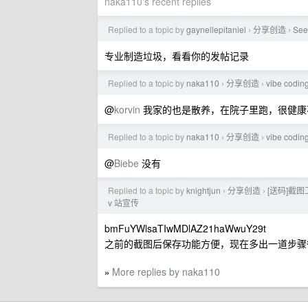
naka110's recent replies
Replied to a topic by
gaynellepitaniel
分享创造
See
›
›
专业制造垃圾，看看你的发帖记录
Replied to a topic by
naka110
分享创造
vibe c
›
›
@
korvin
我家的也是散养，在院子里跑，很健康
Replied to a topic by
naka110
分享创造
vibe c
›
›
@
Biebe
没有
Replied to a topic by
knightjun
分享创造
[送码]截
›
›
v 站宣传
bmFuYWlsaTIwMDlAZ21haWwuY29t
之前的截图后保存功能方便，现在多出一道步骤
More replies by naka110
»