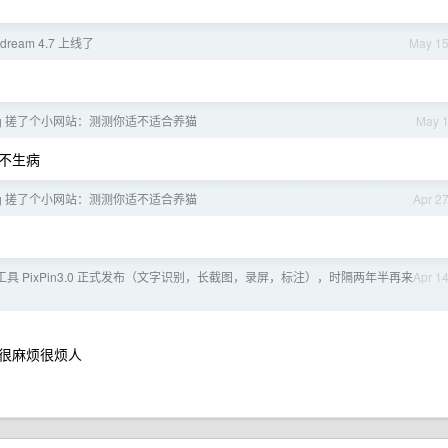
dream 4.7 上线了
May 1
oding 搓了个小网站：测测你适不适合养猫
May 
不生病
oding 搓了个小网站：测测你适不适合养猫
Apr 2
图工具 PixPin3.0 正式发布（文字识别，长截图，录屏，标注），时隔两年半再来
Apr 1
很麻烦很烦人