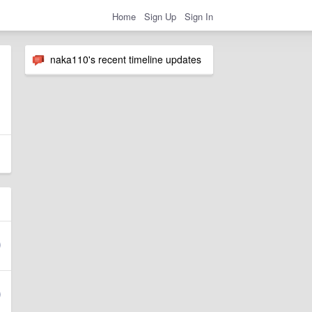
Home
Sign Up
Sign In
naka110's recent timeline updates