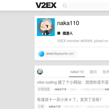
naka110
🏢
猎游人
V2EX member #65068, joined on 
www.lieyouren.cn/
naka110
提问
技
vibe coding 搓了个小网站：测测你适不
分享创造
•
naka110
•
May 1
• Lastly replied by
na
有谁双十一买小米 6 了，发货了没有？
小米
•
naka110
•
Nov 30, 2017
• Lastly replied by