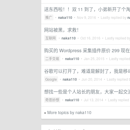
送东西啦！！双 11 到了，小弟新开了
推广
•
naka110
•
Nov 9, 2016
• Lastly replied by
n
网站被黑，求救！
互联网
•
naka110
•
Oct 16, 2016
• Lastly replied 
购买的 Wordpress 采集插件原价 299 现
二手交易
•
naka110
•
Jan 25, 2015
• Lastly replie
谷歌可以打开了，难道是解封了，我是移
Google
•
naka110
•
Jun 20, 2014
• Lastly replied
想找一些是个人站长的朋友，大家一起交
奇思妙想
•
naka110
•
Jul 13, 2014
• Lastly replied
More topics by naka110
»