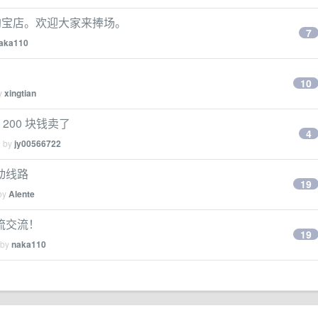
个淘宝店。欢迎大家来捧场。
7
aka110
10
by
xingtian
在 200 块钱卖了
4
d by
jy00566722
动线路
19
 by
Alente
流交流！
19
 by
naka110