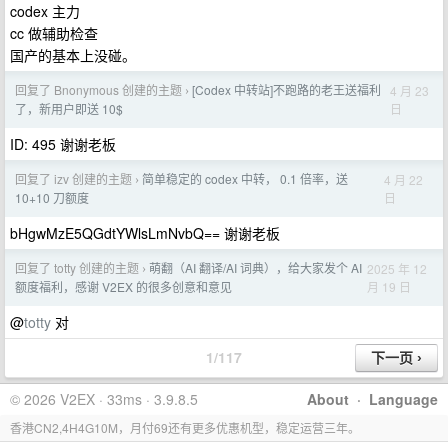
codex 主力
cc 做辅助检查
国产的基本上没碰。
回复了 Bnonymous 创建的主题
[Codex 中转站]不跑路的老王送福利
4 月 23
›
日
了，新用户即送 10$
ID: 495 谢谢老板
回复了 izv 创建的主题
简单稳定的 codex 中转， 0.1 倍率，送
4 月 22
›
日
10+10 刀额度
bHgwMzE5QGdtYWlsLmNvbQ== 谢谢老板
回复了 totty 创建的主题
萌翻（AI 翻译/AI 词典），给大家发个 AI
2025 年 12
›
月 19 日
额度福利，感谢 V2EX 的很多创意和意见
@
totty
对
1/117
© 2026 V2EX · 33ms · 3.9.8.5
About
·
Language
香港CN2,4H4G10M，月付69还有更多优惠机型，稳定运营三年。