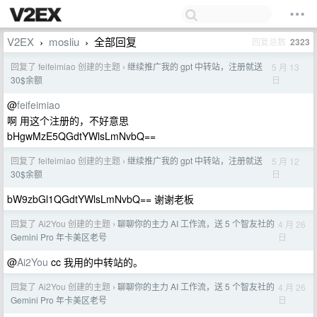
V2EX
mosliu
全部回复
回复总数
2323
›
›
回复了 feifeimiao 创建的主题
继续推广我的 gpt 中转站，注册就送
5 月 13
›
日
30$余额
@
feifeimiao
啊 用这个注册的，不好意思
bHgwMzE5QGdtYWlsLmNvbQ==
回复了 feifeimiao 创建的主题
继续推广我的 gpt 中转站，注册就送
5 月 12
›
日
30$余额
bW9zbGl1QGdtYWlsLmNvbQ== 谢谢老板
回复了 Ai2You 创建的主题
聊聊你的主力 AI 工作流，送 5 个智友社的
4 月 26
›
日
Gemini Pro 年卡美区老号
@
Ai2You
cc 我用的中转站的。
回复了 Ai2You 创建的主题
聊聊你的主力 AI 工作流，送 5 个智友社的
4 月 26
›
日
Gemini Pro 年卡美区老号