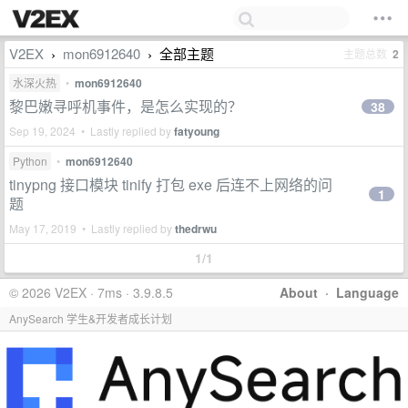
V2EX
mon6912640
全部主题
主题总数
2
›
›
水深火热
•
mon6912640
黎巴嫩寻呼机事件，是怎么实现的？
38
Sep 19, 2024 • Lastly replied by
fatyoung
Python
•
mon6912640
tinypng 接口模块 tinify 打包 exe 后连不上网络的问
1
题
May 17, 2019 • Lastly replied by
thedrwu
1/1
© 2026 V2EX · 7ms · 3.9.8.5
About
·
Language
AnySearch 学生&开发者成长计划