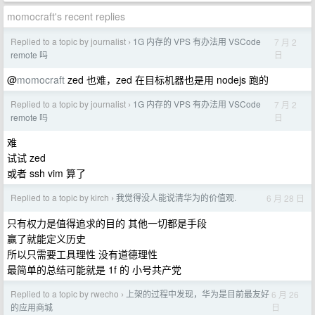
momocraft's recent replies
Replied to a topic by journalist
1G 内存的 VPS 有办法用 VSCode
7 月 2
›
日
remote 吗
@
momocraft
zed 也难，zed 在目标机器也是用 nodejs 跑的
Replied to a topic by journalist
1G 内存的 VPS 有办法用 VSCode
7 月 2
›
日
remote 吗
难
试试 zed
或者 ssh vim 算了
Replied to a topic by kirch
我觉得没人能说清华为的价值观.
6 月 28 日
›
只有权力是值得追求的目的 其他一切都是手段
赢了就能定义历史
所以只需要工具理性 没有道德理性
最简单的总结可能就是 1f 的 小号共产党
Replied to a topic by rwecho
上架的过程中发现，华为是目前最友好
6 月 26
›
日
的应用商城