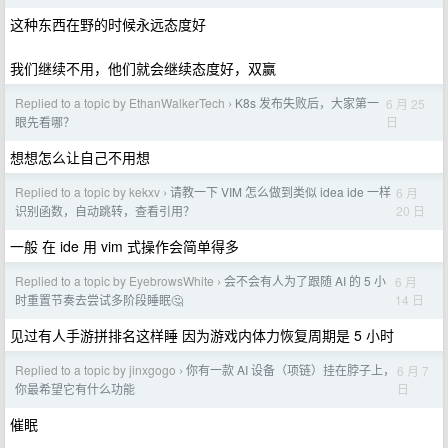
这种东西在野的时候永远态度好
我们继续不用，他们就会继续态度好，双赢
Replied to a topic by EthanWalkerTech
K8s 发布失败后，大家第一
6 月 25
›
日
眼先看哪？
想想怎么让自己不用想
Replied to a topic by kekxv
请教一下 VIM 怎么做到类似 idea ide 一样
6 月
›
20 日
识别函数，自动跳转，查看引用？
一般 在 ide 用 vim 式操作会简单得多
Replied to a topic by EyebrowsWhite
会不会有人为了跟随 AI 的 5 小
6 月
›
14 日
时重置节奏去尝试多阶段睡眠🤔
见过有人手游拼排名这样睡 因为游戏内体力恢复周期是 5 小时
Replied to a topic by jinxgogo
你有一款 AI 设备（项链）挂在脖子上，
6 月 7
›
日
你最希望它有什么功能
催眠