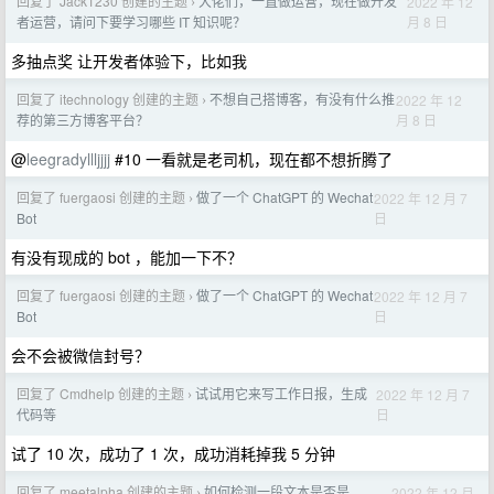
回复了 Jack1230 创建的主题
大佬们，一直做运营，现在做开发
2022 年 12
›
月 8 日
者运营，请问下要学习哪些 IT 知识呢？
多抽点奖 让开发者体验下，比如我
回复了 itechnology 创建的主题
不想自己搭博客，有没有什么推
2022 年 12
›
月 8 日
荐的第三方博客平台？
@
leegradyllljjjj
#10 一看就是老司机，现在都不想折腾了
回复了 fuergaosi 创建的主题
做了一个 ChatGPT 的 Wechat
2022 年 12 月 7
›
日
Bot
有没有现成的 bot ，能加一下不？
回复了 fuergaosi 创建的主题
做了一个 ChatGPT 的 Wechat
2022 年 12 月 7
›
日
Bot
会不会被微信封号？
回复了 Cmdhelp 创建的主题
试试用它来写工作日报，生成
2022 年 12 月 7
›
日
代码等
试了 10 次，成功了 1 次，成功消耗掉我 5 分钟
回复了 meetalpha 创建的主题
如何检测一段文本是否是
2022 年 12 月
›