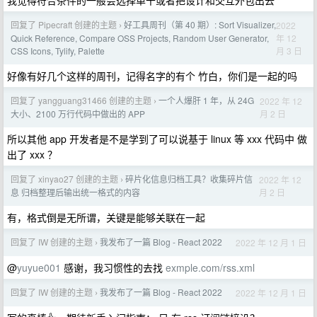
我觉得符合条件的一般会选择单干或者把设计和交互外包出去
回复了 Pipecraft 创建的主题
好工具周刊（第 40 期）: Sort Visualizer,
2022
›
年 12
Quick Reference, Compare OSS Projects, Random User Generator,
月 3 日
CSS Icons, Tylify, Palette
好像有好几个这样的周刊，记得名字的有个 竹白，你们是一起的吗
回复了 yangguang31466 创建的主题
一个人爆肝 1 年，从 24G
2022 年 12
›
月 2 日
大小、2100 万行代码中做出的 APP
所以其他 app 开发者是不是学到了可以说基于 linux 等 xxx 代码中 做
出了 xxx ？
回复了 xinyao27 创建的主题
碎片化信息归档工具？收集碎片信
2022 年 12
›
月 2 日
息 归档整理后输出统一格式的内容
有，格式倒是无所谓，关键是能够关联在一起
回复了 IW 创建的主题
我发布了一篇 Blog - React 2022
2022 年 12 月 1 日
›
@
yuyue001
感谢，我习惯性的去找
exmple.com/rss.xml
回复了 IW 创建的主题
我发布了一篇 Blog - React 2022
2022 年 12 月 1 日
›