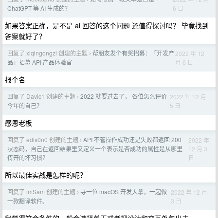
6 日
ChatGPT 等 AI 生成的？
如果答案正确，是不是 ai 回答的这个问题 还值得探讨吗？ 毕竟找到
答案就好了？
回复了 xiqingongzi 创建的主题
帮朋友发个有奖招募：「开发产
2022 年 12
›
月 6 日
品」招募 API 产品体验官
报个名
回复了 Davic1 创建的主题
2022 就要过去了， 各位怎么评价
2022 年 12 月
›
5 日
今年的自己？
感恩老板
回复了 edis0n0 创建的主题
API 不管操作成功还是失败都返回 200
2022 年
›
12 月 3
状态码，自己在返回结果里又定义一个表示是否成功的属性是从哪里
日
传开的坏习惯？
所以最佳实战是怎样的呢？
回复了 imSam 创建的主题
寻一位 macOS 开发大拿，一起做
2022 年 12 月
›
3 日
一款翻译软件。