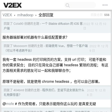
V2EX
mlhadoop
全部回复
回复总数
556
›
›
回复了 Cola90 创建的主题
一个 Stable diffusion 的 iOS 客
2022 年 12 月 10
›
日
户端
服务器端部署对机器有什么最低配置要求？
回复了 Mooooom 创建的主题
前端使用 Vue，想做一个客户端
2022 年 12 月
›
9 日
（可以不考虑跨平台）
我有一套 headless 的打印网页的方案，支持 url 打印； 可能不能和
你的需求契合； 目的只在简化自己部署 headless 繁琐的流程； 有这
方面相关需求的朋友可以一起和我聊聊合作；
原理不是秘密，就是使用 chrome headless ，也可以自己部署。
回复了 404bird 创建的主题
程序员们，圣诞节送女朋友什么
2022 年 12 月
›
8 日
礼物算惊喜？
@
mofe
# 作为旁观者，只能表示能陪你这么玩的 是真爱无疑